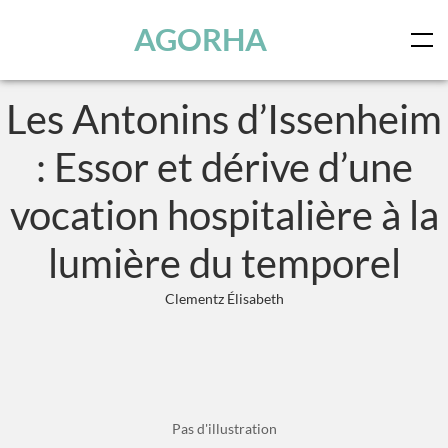
Panneau de gestion des cookies
Skip to main content
AGORHA
Les Antonins d’Issenheim
: Essor et dérive d’une
vocation hospitalière à la
lumière du temporel
Clementz Élisabeth
Pas d'illustration