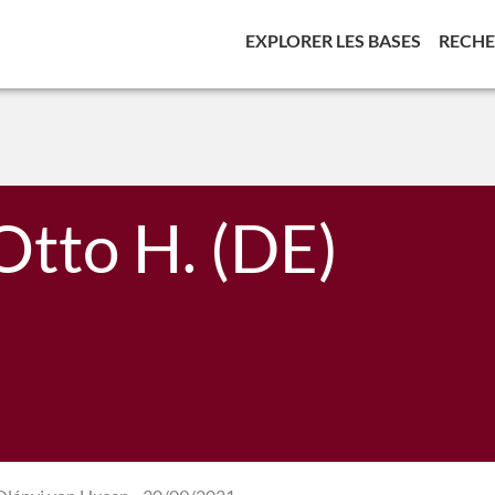
(CURREN
EXPLORER LES BASES
RECH
tto H. (DE)