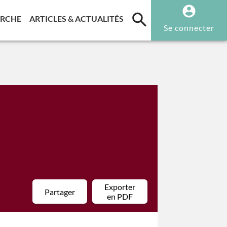
T)
(CURRENT)
(CURRENT)
ERCHE
ARTICLES & ACTUALITÉS
Se connecter
×
Exporter
Partager
en PDF