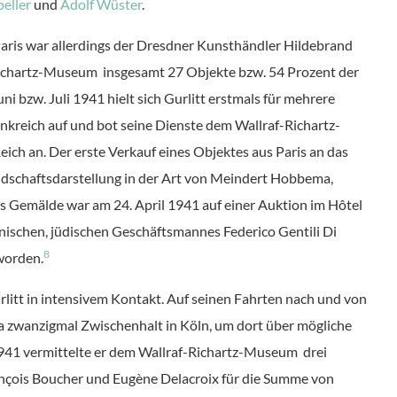
eller
und
Adolf Wüster
.
 Paris war allerdings der Dresdner Kunsthändler Hildebrand
-Richartz-Museum insgesamt 27 Objekte bzw. 54 Prozent der
ni bzw. Juli 1941 hielt sich Gurlitt erstmals für mehrere
nkreich auf und bot seine Dienste dem Wallraf-Richartz-
h an. Der erste Verkauf eines Objektes aus Paris an das
ndschaftsdarstellung in der Art von Meindert Hobbema,
s Gemälde war am 24. April 1941 auf einer Auktion im Hôtel
nischen, jüdischen Geschäftsmannes Federico Gentili Di
8
worden.
rlitt in intensivem Kontakt. Auf seinen Fahrten nach und von
a zwanzigmal Zwischenhalt in Köln, um dort über mögliche
941 vermittelte er dem Wallraf-Richartz-Museum drei
çois Boucher und Eugène Delacroix für die Summe von