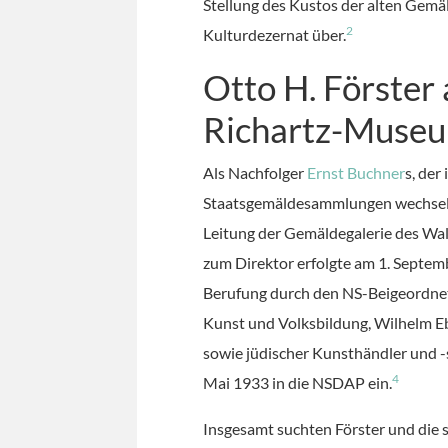
Stellung des Kustos der alten Gemä
2
Kulturdezernat über.
Otto H. Förster 
Richartz-Muse
Als Nachfolger
Ernst Buchner
s, der
Staatsgemäldesammlungen wechselte,
Leitung der Gemäldegalerie des Wal
zum Direktor erfolgte am 1. Septem
Berufung durch den NS-Beigeordnet
Kunst und Volksbildung, Wilhelm E
sowie jüdischer Kunsthändler und -s
4
Mai 1933 in die NSDAP ein.
Insgesamt suchten Förster und die s