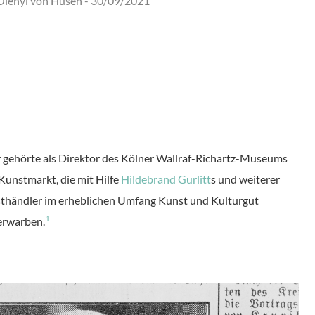
 Olényi von Husen -
30/09/2021
r gehörte als Direktor des Kölner Wallraf-Richartz-Museums
Kunstmarkt, die mit Hilfe
Hildebrand Gurlitt
s und weiterer
sthändler im erheblichen Umfang Kunst und Kulturgut
1
erwarben.