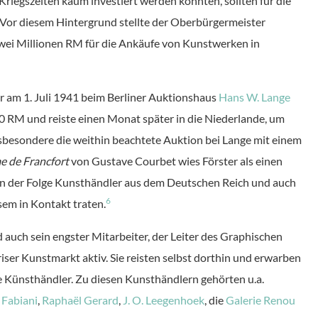
n Kriegszeiten kaum investiert werden konnten, sollten für die
or diesem Hintergrund stellte der Oberbürgermeister
wei Millionen RM für die Ankäufe von Kunstwerken in
r am 1. Juli 1941 beim Berliner Auktionshaus
Hans W. Lange
 RM und reiste einen Monat später in die Niederlande, um
sbesondere die weithin beachtete Auktion bei Lange mit einem
 de Francfort
von Gustave Courbet wies Förster als einen
s in der Folge Kunsthändler aus dem Deutschen Reich und auch
6
sem in Kontakt traten.
auch sein engster Mitarbeiter, der Leiter des Graphischen
ser Kunstmarkt aktiv. Sie reisten selbst dorthin und erwarben
 Künsthändler. Zu diesen Kunsthändlern gehörten u.a.
 Fabiani
,
Raphaël Gerard
,
J. O. Leegenhoek
, die
Galerie Renou