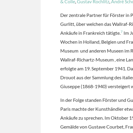
& Colle
,
Gustav Rochlitz
,
André Scho
Der zentrale Partner für Förster in
Gurlitt, über welchen das Wallraf
7
Ankäufe in Frankreich tätigte.
Im Ju
Wochen in Holland, Belgien und Fra
Museum und anderen Museen im Reic
Wallraf-Richartz-Museum , eine La
erfolgte am 19. September 1941. Da
Drouot aus der Sammlung des italie
Giuseppe (1868-1940) versteigert 
In der Folge standen Förster und Gu
Paris machte der Kunsthändler etw
Ankäufe zu sprechen. Im Oktober 1
Gemälde von Gustave Courbet, Fran