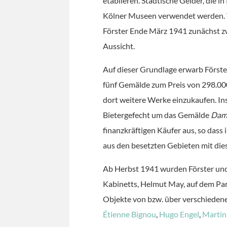
etablieren. Städtische Gelder, die i
Kölner Museen verwendet werden. V
Förster Ende März 1941 zunächst z
Aussicht.
Auf dieser Grundlage erwarb Förste
fünf Gemälde zum Preis von 298.000
dort weitere Werke einzukaufen. In
Bietergefecht um das Gemälde
Dame
finanzkräftigen Käufer aus, so das
aus den besetzten Gebieten mit die
Ab Herbst 1941 wurden Förster und 
Kabinetts, Helmut May, auf dem Pari
Objekte von bzw. über verschiedene
Étienne Bignou
,
Hugo Engel
,
Martin