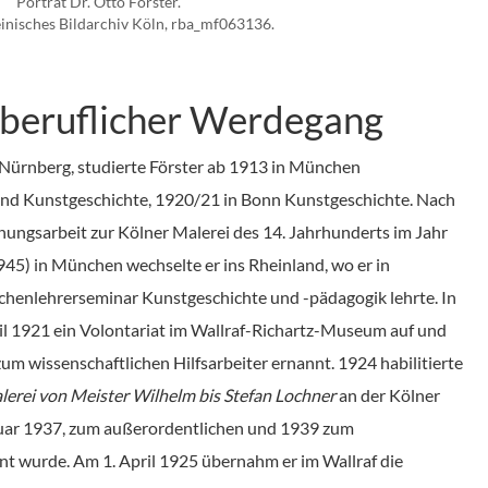
Porträt Dr. Otto Förster.
inisches Bildarchiv Köln, rba_mf063136.
 beruflicher Werdegang
ürnberg, studierte Förster ab 1913 in München
 und Kunstgeschichte, 1920/21 in Bonn Kunstgeschichte. Nach
hungsarbeit zur Kölner Malerei des 14. Jahrhunderts im Jahr
945) in München wechselte er ins Rheinland, wo er in
ichenlehrerseminar Kunstgeschichte und -pädagogik lehrte. In
l 1921 ein Volontariat im Wallraf-Richartz-Museum auf und
m wissenschaftlichen Hilfsarbeiter ernannt. 1924 habilitierte
lerei von Meister Wilhelm bis Stefan Lochner
an der Kölner
Januar 1937, zum außerordentlichen und 1939 zum
t wurde. Am 1. April 1925 übernahm er im Wallraf die