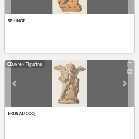
SPHINGE
Œuvre
/ Figurine
Previous slide
Next sl
EROS AU COQ