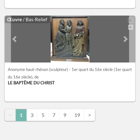
Œuvre
/ Bas-Relief
Previous slide
Next sl
Anonyme haut-rhénan (sculpteur) - 1er quart du 16e siècle
(1er quart
du 16e siècle)
, de
LE BAPTÊME DU CHRIST
<
1
3
5
7
9
19
>