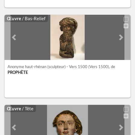
Œuvre
/ Bas-Relief
Previous slide
Next sl
Anonyme haut-rhénan (sculpteur) - Vers 1500
(Vers 1500)
, de
PROPHÈTE
Œuvre
/ Tête
Previous slide
Next sl