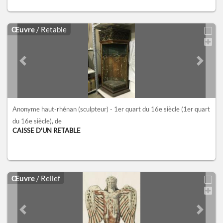
Œuvre
/ Retable
Previous slide
Next sl
Anonyme haut-rhénan (sculpteur) - 1er quart du 16e siècle
(1er quart
du 16e siècle)
, de
CAISSE D'UN RETABLE
Œuvre
/ Relief
Previous slide
Next sl