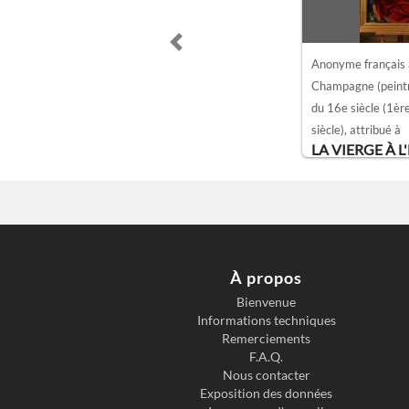
Previous slide
Anonyme français a
Champagne (peintr
du 16e siècle
(1ère
siècle)
, attribué à
LA VIERGE À 
À propos
Bienvenue
Informations techniques
Remerciements
F.A.Q.
Nous contacter
Exposition des données