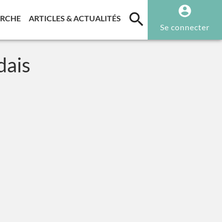
T)
(CURRENT)
(CURRENT)
ERCHE
ARTICLES & ACTUALITÉS
Se connecter
dais