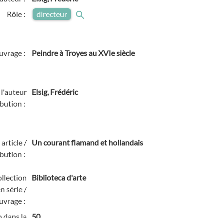
Rôle :
directeur
ouvrage :
Peindre à Troyes au XVIe siècle
l'auteur
Elsig, Frédéric
bution :
 article /
Un courant flamand et hollandais
bution :
llection
Biblioteca d'arte
n série /
uvrage :
 dans la
50