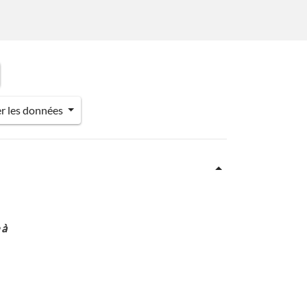
er les données
 à