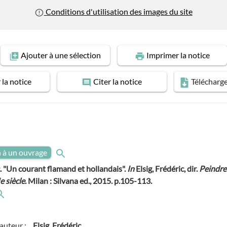
Conditions d'utilisation des images du site
Ajouter
à une sélection
Imprimer
la notice
r
la notice
Citer
la notice
Télécharg
n à un ouvrage
c. "Un courant flamand et hollandais".
In
Elsig, Frédéric, dir.
Peindre
e siècle
. Milan : Silvana ed., 2015. p.105-113.
auteur :
Elsig, Frédéric