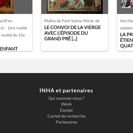
ctif en
Maître de Pont-Sainte-Marie
, de
Van Ho
LE CONVOI DE LA VIERGE
e) - 1ère moitié
septem
AVEC L'ÉPISODE DU
LA PR
 moitié du 16e
GRAND PRÊ [...]
ÉTIEN
QUAT [
L'ENFANT
INHA et partenaires
Qui sommes-nous ?
INHA
Équipe
Carnet de recherche
Partenaires