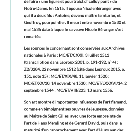
de faire « une figure et pourtraict d’icelluy pont » de
Notre-Dame. En 1515, il épouse Nicole Béranger avec
qui il a deux fils : Antoine, devenu maître teinturier, et
Geoffroy, pourpointier. Il meurt entre novembre 1530 et
mai 1535 date à laquelle sa veuve Nicole Béranger s'est
remariée.
Les sources le concernant sont conservées aux Archives
nationales à Paris : MC/ET/CXXII, 3 juillet 1511
(transcription dans Leproux 2001, p. 191-192, n° 4) ;
Z2/3284, 22 novembre 1512 (cité dans Leproux 2015, p.
151, note 15) ; MC/ET/XIX/48, 11 janvier 1520 ;
MC/ET/XX/10, 14 novembre 1530 ; MC/ET/LXXXVI/14, 2
septembre 1544 ; MC/ET/VIII/223, 13 mars 1556.
Son art montre d'importantes influences de l'art flamand,
comme en témoignent ses œuvres de jeunesse, données
au Maître de Saint-Gilles, avec une forte empreinte de
l'art de Hans Memling et de Gerard David, puis dans la
maturité d'un rapprochement avec l'art d'Hugo van der