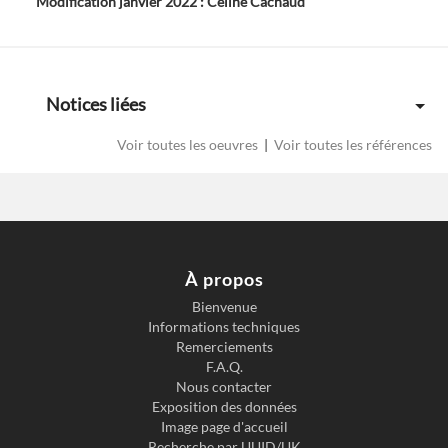
Modification janvier 2022 : Céline Cachaud
Notices liées
Voir toutes les oeuvres
|
Voir toutes les références
À propos
Bienvenue
Informations techniques
Previous slide
Next s
Remerciements
F.A.Q.
Nous contacter
Exposition des données
Image page d'accueil
Recherche par UUID/UK