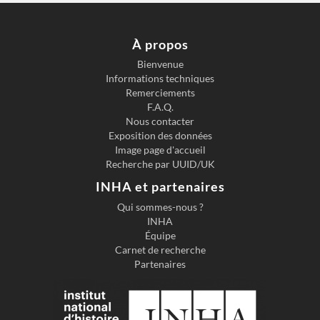
À propos
Bienvenue
Informations techniques
Previous slide
Next s
Remerciements
F.A.Q.
Nous contacter
Exposition des données
Image page d'accueil
Recherche par UUID/UK
INHA et partenaires
Qui sommes-nous ?
INHA
Équipe
Carnet de recherche
Partenaires