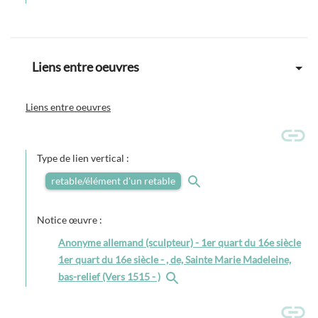
Liens entre oeuvres
Liens entre oeuvres
Type de lien vertical :
retable/élément d'un retable
Notice œuvre :
Anonyme allemand (sculpteur) - 1er quart du 16e siècle
1er quart du 16e siècle - , de, Sainte Marie Madeleine,
bas-relief (Vers 1515 - )