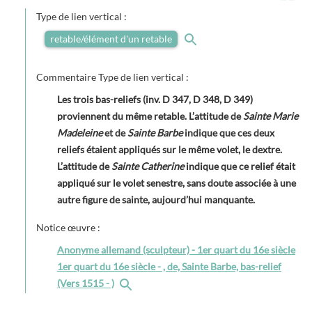
Type de lien vertical :
retable/élément d'un retable
Commentaire Type de lien vertical :
Les trois bas-reliefs (inv. D 347, D 348, D 349)
proviennent du même retable. L’attitude de
Sainte Marie
Madeleine
et de
Sainte Barbe
indique que ces deux
reliefs étaient appliqués sur le même volet, le dextre.
L’attitude de
Sainte Catherine
indique que ce relief était
appliqué sur le volet senestre, sans doute associée à une
autre figure de sainte, aujourd’hui manquante.
Notice œuvre :
Anonyme allemand (sculpteur) - 1er quart du 16e siècle
1er quart du 16e siècle - , de, Sainte Barbe, bas-relief
(Vers 1515 - )