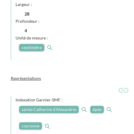
Largeur :
28
Profondeur :
4
Unité de mesure :
centimètre
Représentations
Indexation Garnier-SMF :
sainte Catherine d'Alexandrie
épée
couronne