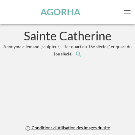
Panneau de gestion des cookies
Skip to main content
AGORHA
Sainte Catherine
Anonyme allemand (sculpteur) - 1er quart du 16e siècle
(1er quart du
16e siècle)
Conditions d'utilisation des images du site