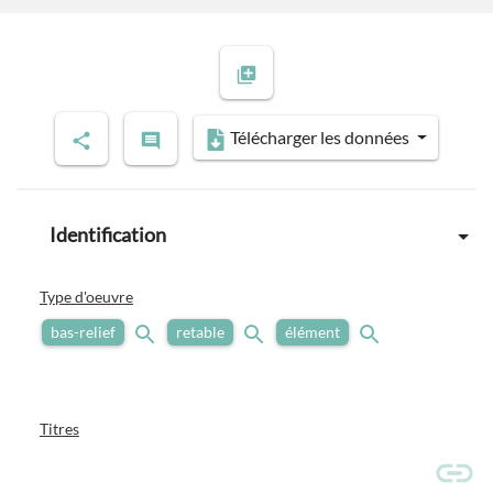
Previous slide
Next slide
Télécharger les données
Identification
Type d'oeuvre
bas-relief
retable
élément
Titres