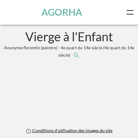
Panneau de gestion des cookies
Skip to main content
AGORHA
Vierge à l'Enfant
Anonyme florentin (peintre) - 4e quart du 14e siècle
(4e quart du 14e
siècle)
Conditions d'utilisation des images du site