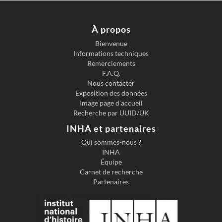
À propos
Bienvenue
Informations techniques
Previous slide
Next s
Remerciements
F.A.Q.
Nous contacter
Exposition des données
Image page d'accueil
Recherche par UUID/UK
INHA et partenaires
Qui sommes-nous ?
INHA
Équipe
Carnet de recherche
Partenaires