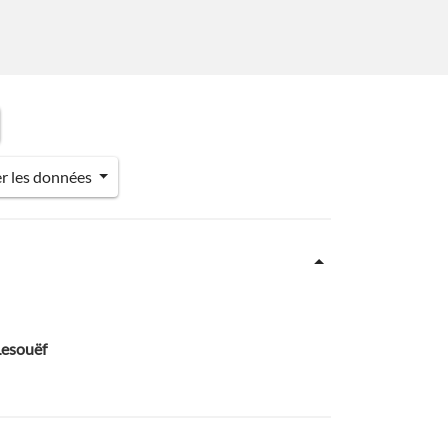
er les données
Lesouëf