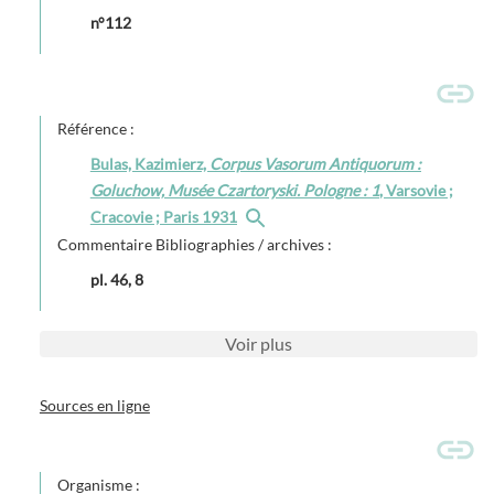
n°112
Référence :
Bulas, Kazimierz,
Corpus Vasorum Antiquorum :
Goluchow, Musée Czartoryski. Pologne : 1
, Varsovie ;
Cracovie ; Paris 1931
Commentaire Bibliographies / archives :
pl. 46, 8
Voir
plus
Sources en ligne
Organisme :