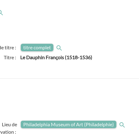
e titre :
titre complet
Titre :
Le Dauphin François (1518-1536)
Lieu de
Philadelphia Museum of Art (Philadelphie)
vation :