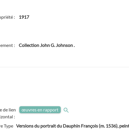
priété :
1917
ement :
Collection John G. Johnson .
e de lien
œuvres en rapport
izontal :
e Type
Versions du portrait du Dauphin François (m. 1536), peint