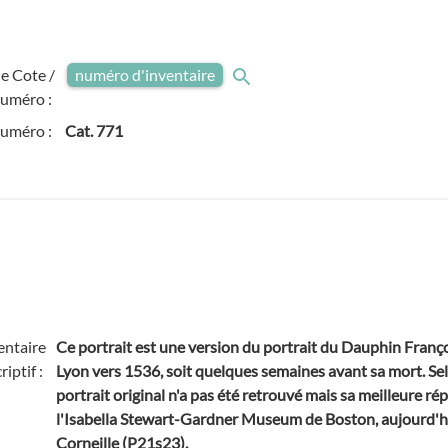
e Cote /
numéro d'inventaire
uméro :
numéro :
Cat. 771
ntaire
Ce portrait est une version du portrait du Dauphin Franço
riptif :
Lyon vers 1536, soit quelques semaines avant sa mort. Se
portrait original n'a pas été retrouvé mais sa meilleure rép
l'Isabella Stewart-Gardner Museum de Boston, aujourd'hu
Corneille (P21s23).