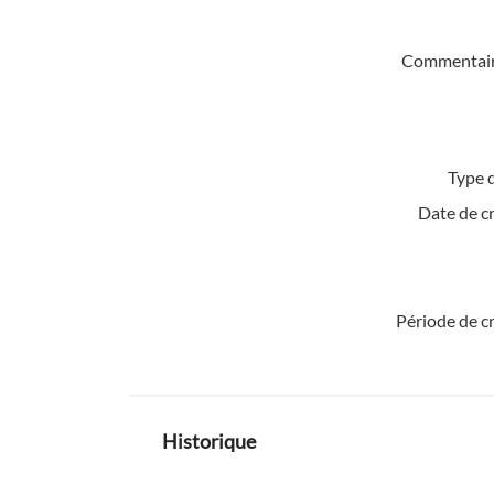
Commentair
Type d
Date de c
Période de c
Historique