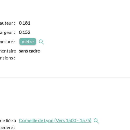
auteur :
0,181
argeur :
0,152
mesure :
mètre
entaire
sans cadre
nsions :
e liée à
Corneille de Lyon (Vers 1500 - 1575)
'oeuvre :