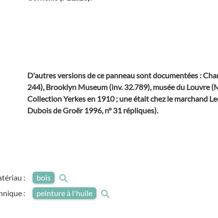
D'autres versions de ce panneau sont documentées : Cha
244), Brooklyn Museum (inv. 32.789), musée du Louvre (M
Collection Yerkes en 1910 ; une était chez le marchand L
Dubois de Groër 1996, n° 31 répliques).
tériau :
bois
hnique :
peinture à l'huile