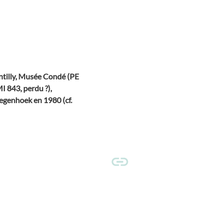
ntilly, Musée Condé (PE
I 843, perdu ?),
eegenhoek en 1980 (cf.