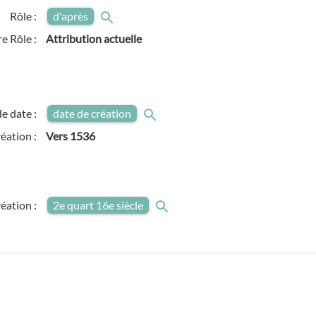
Rôle :
d'après
e Rôle :
Attribution actuelle
e date :
date de création
réation :
Vers
1536
réation :
2e quart 16e siècle