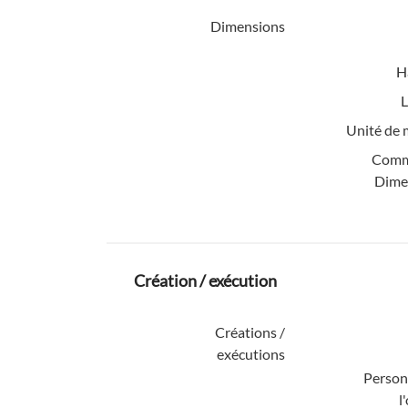
Dimensions
H
L
Unité de 
Comm
Dime
Création / exécution
Créations /
exécutions
Personn
l