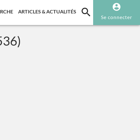
T)
(CURRENT)
(CURRENT)
ERCHE
ARTICLES & ACTUALITÉS
Se connecter
536)