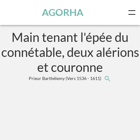
Panneau de gestion des cookies
Skip to main content
AGORHA
Main tenant l'épée du
connétable, deux alérions
et couronne
Prieur Barthélemy
(Vers 1536 - 1611)