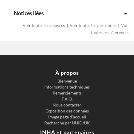
Notices liées
Voir toutes les oeuvres
|
Voir toutes les personnes
|
Voir
toutes les références
À propos
Bienvenue
Informations techniques
Previous slide
Next s
Remerciements
F.A.Q.
Nous contacter
Exposition des données
Image page d'accueil
Recherche par UUID/UK
INHA et partenaires