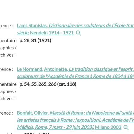
rence :
Lami, Stanislas,
Dictionnaire des sculpteurs de l'École fra
siècle
, Nendeln 1914 - 1921
entaire
p. 28, 31 (1921)
raphies /
rchives :
rence :
Le Normand, Antoinette,
La tradition classique et l'espri
sculpteurs de l'Académie de France à Rome de 1824 à 18
entaire
p. 54, 55, 265, 266 (cat. 118)
raphies /
rchives :
rence :
Bonfait, Olivier,
Maestà di Roma : da Napoleone all'unità d'
les artistes français à Rome : [exposition], Académie de F
Médicis, Rome, 7 mars - 29 juin 2003]
, Milano 2003