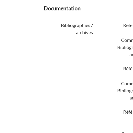
Documentation
Bibliographies /
Réfé
archives
Comm
Bibliog
a
Réfé
Comm
Bibliog
a
Réfé