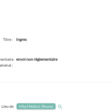
Titre :
Ingres
entaire
envoi non réglementaire
général :
Lieu de
Villa Médicis (Rome)