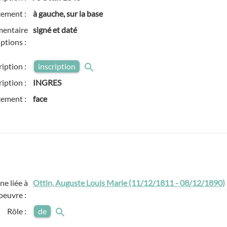
ement :
à gauche, sur la base
entaire
signé et daté
iptions :
ription :
inscription
ription :
INGRES
ement :
face
e liée à
Ottin, Auguste Louis Marie (11/12/1811 - 08/12/1890)
'oeuvre :
Rôle :
de