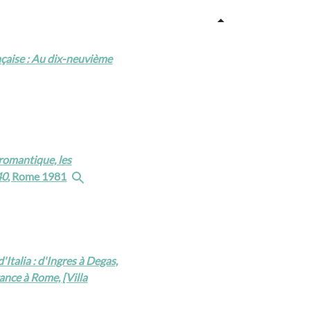
nçaise : Au dix-neuvième
t romantique, les
40
, Rome 1981
Italia : d'Ingres à Degas,
rance à Rome, [Villa