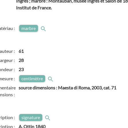
Ingres ; marbre : Montauban, musée Ingres et Salon de 186
Institut de France.
tériau :
marbre
auteur :
61
argeur :
28
ondeur :
23
mesure :
centimètre
entaire
source dimensions : Maesta di Roma, 2003, cat. 71
nsions :
ription :
signature
ription :
A. Ottin 1840