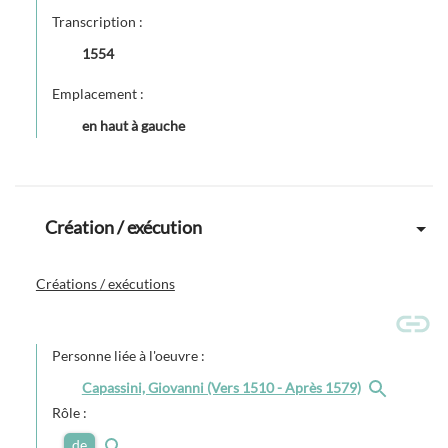
Transcription :
1554
Emplacement :
en haut à gauche
Création / exécution
Créations / exécutions
Personne liée à l'oeuvre :
Capassini, Giovanni (Vers 1510 - Après 1579)
Rôle :
de