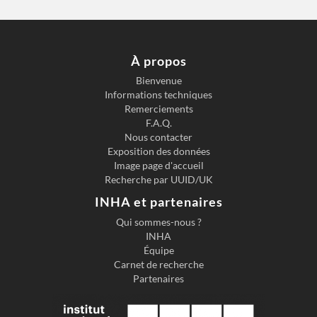
À propos
Bienvenue
Informations techniques
Previous slide
Next s
Remerciements
F.A.Q.
Nous contacter
Exposition des données
Image page d'accueil
Recherche par UUID/UK
INHA et partenaires
Qui sommes-nous ?
INHA
Équipe
Carnet de recherche
Partenaires