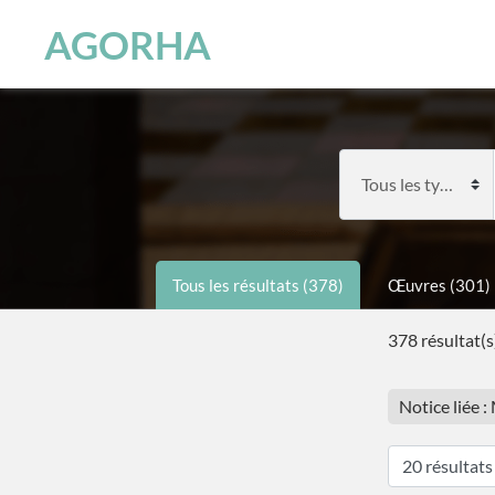
Panneau de gestion des cookies
Skip to main content
AGORHA
Tous les résultats (378)
Œuvres (301)
378 résultat(s
Notice liée 