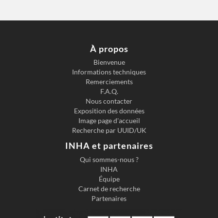
À propos
Bienvenue
Informations techniques
Previous slide
Next s
Remerciements
F.A.Q.
Nous contacter
Exposition des données
Image page d'accueil
Recherche par UUID/UK
INHA et partenaires
Qui sommes-nous ?
INHA
Équipe
Carnet de recherche
Partenaires