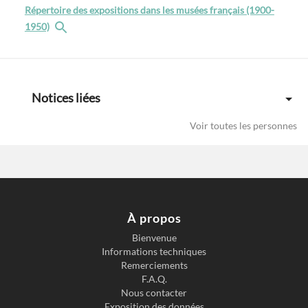
Répertoire des expositions dans les musées français (1900-
1950)
Notices liées
Voir toutes les personnes
À propos
Bienvenue
Informations techniques
Previous slide
Next s
Remerciements
F.A.Q.
Nous contacter
Exposition des données