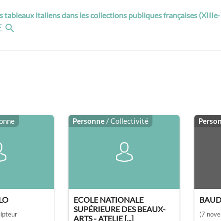
 tableaux italiens dans les collections publiques françaises (XIIIe
F
sonne
Personne
/ Collectivité
Perso
LO
ECOLE NATIONALE
BAUD
SUPÉRIEURE DES BEAUX-
ulpteur
(7 nove
ARTS - ATELIE [...]