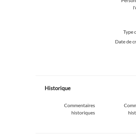
Personn
l
Type d
Date de c
Historique
Commentaires
Comm
historiques
his