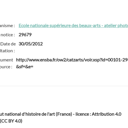
anisme :
Ecole nationale supérieure des beaux-arts - atelier pho
 notice :
29679
Date de
30/05/2012
tation :
cument
http://www.ensba.fr/ow2/catzarts/voir.xsp?id=00101
ource :
&sf=&e=
ut national d'histoire de l'art (France) - licence : Attribution 4.0
 (CC BY 4.0)