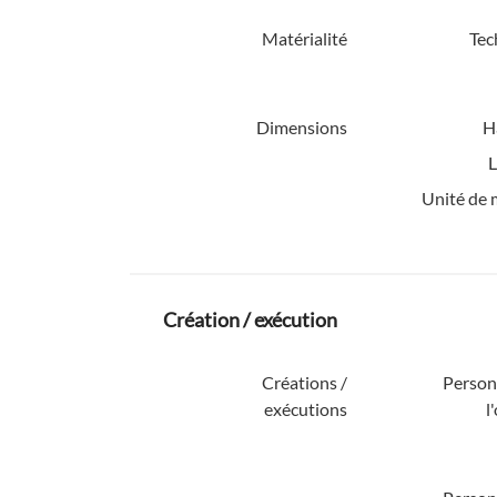
Matérialité
Tec
Dimensions
H
L
Unité de 
Création / exécution
Créations /
Personn
exécutions
l