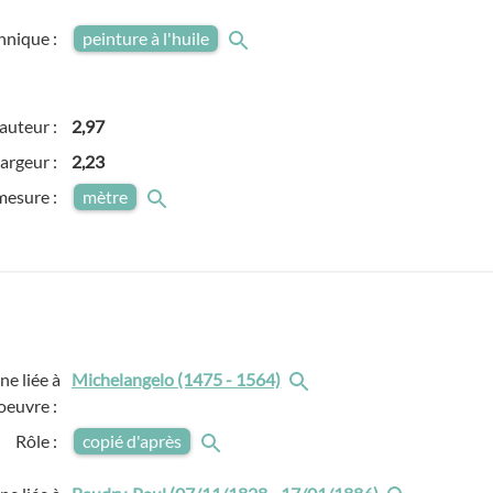
hnique :
peinture à l'huile
auteur :
2,97
argeur :
2,23
mesure :
mètre
e liée à
Michelangelo (1475 - 1564)
'oeuvre :
Rôle :
copié d'après