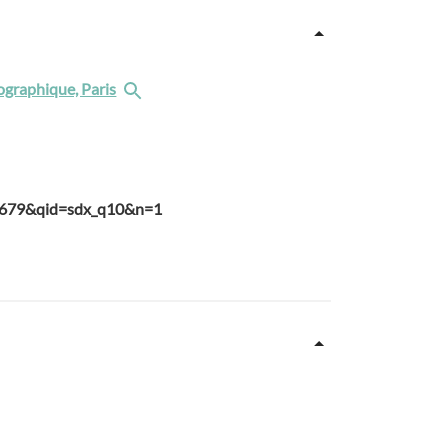
tographique, Paris
-29679&qid=sdx_q10&n=1