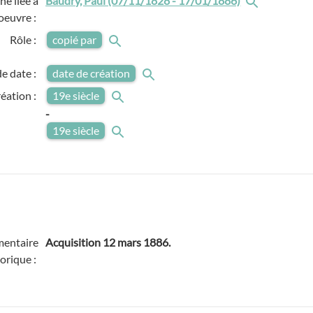
e liée à
Baudry, Paul (07/11/1828 - 17/01/1886)
'oeuvre :
Rôle :
copié par
e date :
date de création
réation :
19e siècle
-
19e siècle
entaire
Acquisition 12 mars 1886.
torique :