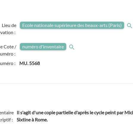
Lieu de
Ecole nationale supérieure des beaux-arts (Paris)
vation :
e Cote /
numéro d'inventaire
uméro :
numéro :
MU. 5568
ntaire
Il s'agit d'une copie partielle d'après le cycle peint par Mi
riptif :
Sixtine à Rome.