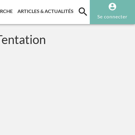
T)
(CURRENT)
(CURRENT)
ERCHE
ARTICLES & ACTUALITÉS
Se connecter
Tentation