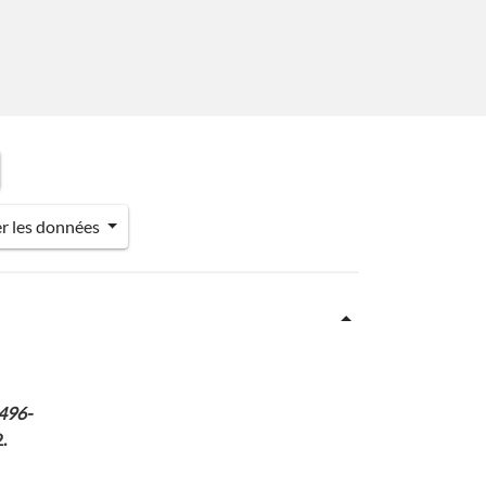
er les données
1496-
.