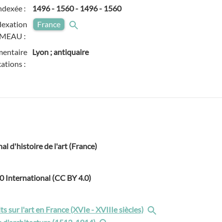
ndexée :
1496
-
1560
-
1496 - 1560
dexation
France
MEAU :
entaire
Lyon ; antiquaire
ations :
nal d'histoire de l'art (France)
.0 International (CC BY 4.0)
ts sur l'art en France (XVIe - XVIIIe siècles)