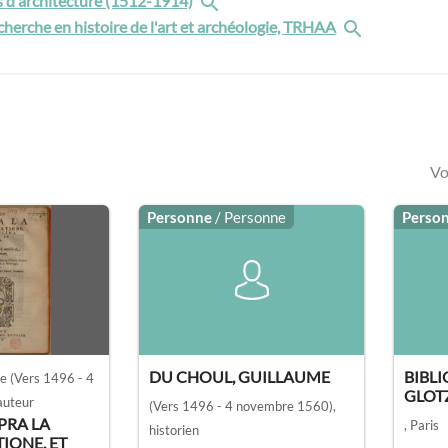
is d'architecture (1512-1914)
cherche en histoire de l'art et archéologie, TRHAA
Vo
Personne
/ Personne
Perso
DU CHOUL, GUILLAUME
BIBL
me
(Vers 1496 - 4
GLOT
 auteur
(Vers 1496 - 4 novembre 1560)
,
PRA LA
, Paris
historien
IONE, ET