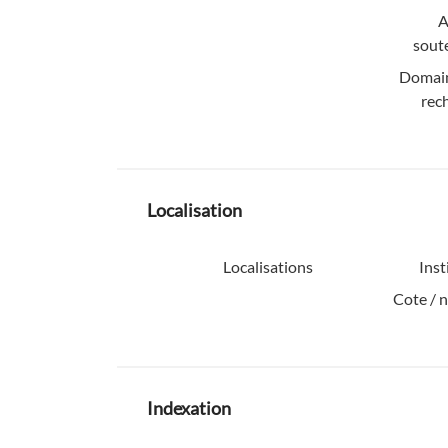
A
sout
Domain
rec
Localisation
Localisations
Inst
Cote / 
Indexation