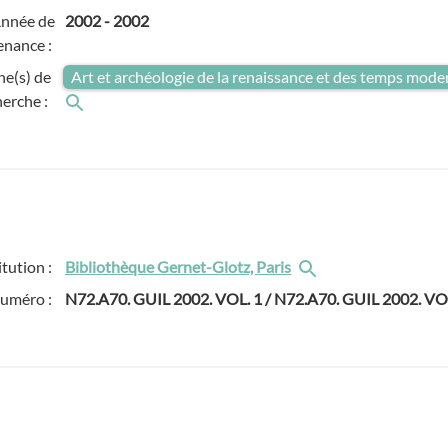
nnée de
2002
-
2002
enance :
e(s) de
Art et archéologie de la renaissance et des temps mode
herche :
itution :
Bibliothèque Gernet-Glotz, Paris
numéro :
N72.A70. GUIL 2002. VOL. 1 / N72.A70. GUIL 2002. VO