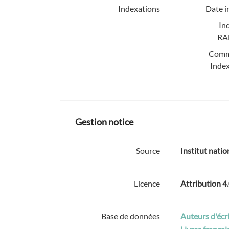
Indexations
Date i
In
RA
Comm
Index
Gestion notice
Source
Institut natio
Licence
Attribution 4
Base de données
Auteurs d'écri