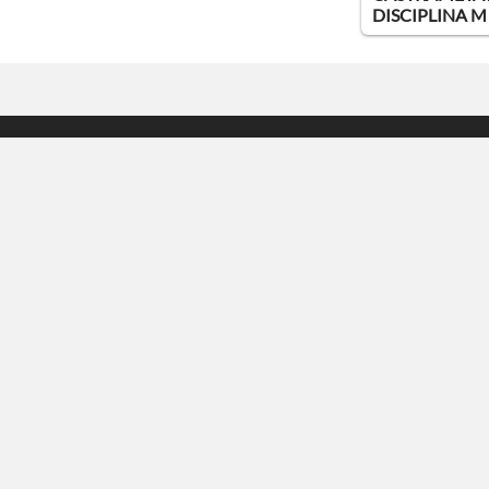
DISCIPLINA M [.
À propos
Bienvenue
Informations techniques
Remerciements
F.A.Q.
Nous contacter
Exposition des données
Image page d'accueil
Recherche par UUID/UK