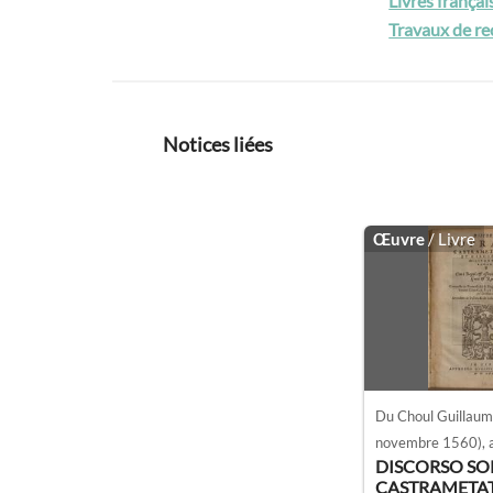
Livres frança
Travaux de re
Notices liées
Œuvre
/ Livre
Du Choul Guillau
novembre 1560)
,
DISCORSO SO
CASTRAMETAT