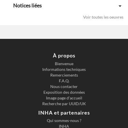
Notices liées
Voir toutes les oeuvres
À propos
Bienvenue
Informations techniques
Previous slide
Next s
Remerciements
F.A.Q.
Nous contacter
Exposition des données
Image page d'accueil
Recherche par UUID/UK
INHA et partenaires
Qui sommes-nous ?
INHA