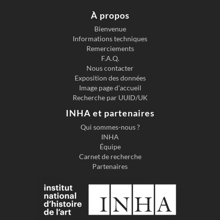
À propos
Bienvenue
Informations techniques
Previous slide
Next s
Remerciements
F.A.Q.
Nous contacter
Exposition des données
Image page d'accueil
Recherche par UUID/UK
INHA et partenaires
Qui sommes-nous ?
INHA
Équipe
Carnet de recherche
Partenaires