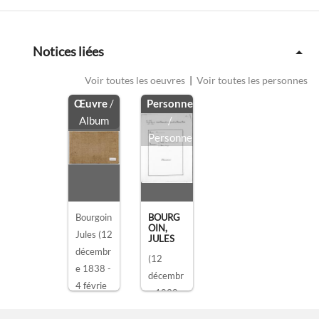
Notices liées
Voir toutes les oeuvres
|
Voir toutes les personnes
Œuvre
/
Personne
Album
/
Personne
Bourgoin
BOURG
OIN,
Jules
(12
JULES
décembr
(12
e 1838 -
décembr
4 févrie
e 1838 -
...)
, de
4 février
PLAT