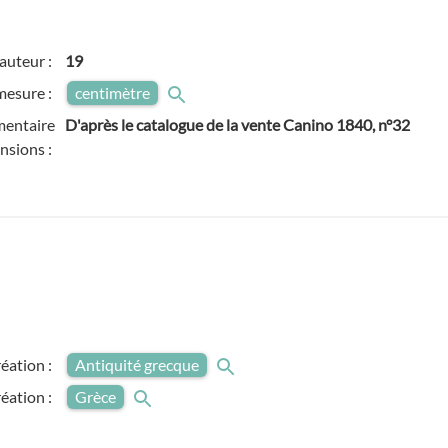
auteur :
19
mesure :
centimètre
entaire
D'après le catalogue de la vente Canino 1840, n°32
nsions :
réation :
Antiquité grecque
réation :
Grèce