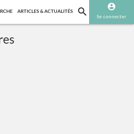
T)
(CURRENT)
(CURRENT)
ERCHE
ARTICLES & ACTUALITÉS
Se connecter
res