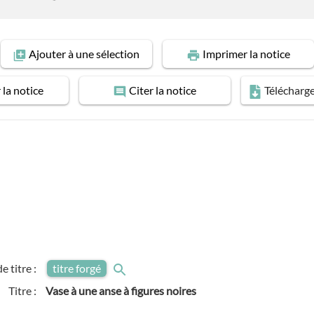
Ajouter
à une sélection
Imprimer
la notice
r
la notice
Citer
la notice
Télécharg
e titre :
titre forgé
Titre :
Vase à une anse à figures noires