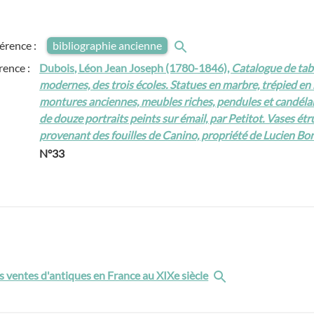
férence :
bibliographie ancienne
rence :
Dubois, Léon Jean Joseph (1780-1846),
Catalogue de tab
modernes, des trois écoles. Statues en marbre, trépied en
montures anciennes, meubles riches, pendules et candélab
de douze portraits peints sur émail, par Petitot. Vases étr
provenant des fouilles de Canino, propriété de Lucien Bo
N°33
s ventes d'antiques en France au XIXe siècle