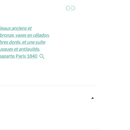
leaux anciens et
 bronze, vases en céladon,
res dorés, et une suite
usques et antiquités,
naparte
, Paris 1840