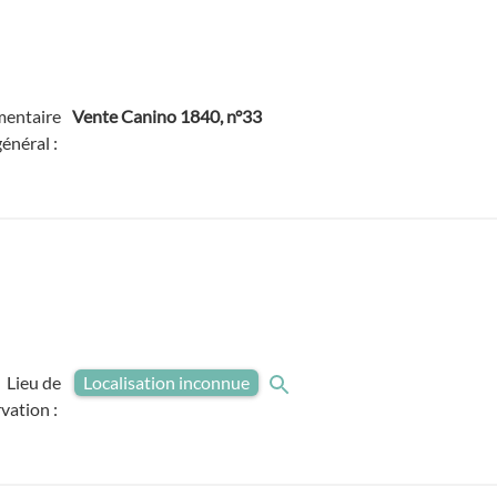
entaire
Vente Canino 1840, n°33
général :
Lieu de
Localisation inconnue
vation :