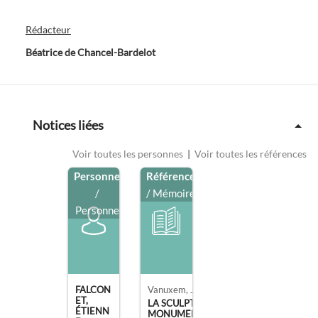
Rédacteur
Béatrice de Chancel-Bardelot
Notices liées
Voir toutes les personnes
|
Voir toutes les références
Personne
Référence
/
/ Mémoire
Personne
FALCON
Vanuxem, Jacques.
ET,
LA SCULPTURE RELIGIEUSE AU MUSÉE
ÉTIENN
MONUMENTS FRA [...]