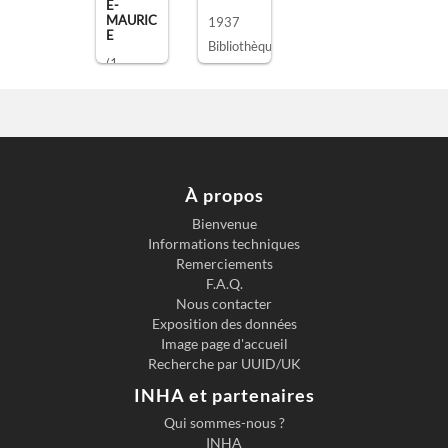
E-
MAURIC
1937
E
Bibliothèque de l'Ecole du Louvre, Paris
, TH 
(1
décembr
e 1716 -
24
janvier
1791)
,
À propos
sculpteu
Bienvenue
r
Informations techniques
Remerciements
F.A.Q.
Nous contacter
Exposition des données
Image page d'accueil
Recherche par UUID/UK
INHA et partenaires
Qui sommes-nous ?
INHA