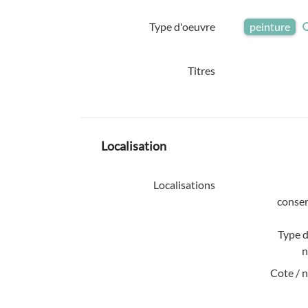
Type d'oeuvre
peinture
Titres
Localisation
Localisations
conser
Type d
n
Cote / 