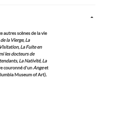
e autres scènes de la vie
de la Vierge
,
La
Visitation
,
La Fuite en
mi les docteurs de
étendants
,
La Nativité
,
La
être couronné d'un
Ange
et
lumbia Museum of Art).