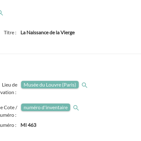
Titre :
La Naissance de la Vierge
Lieu de
Musée du Louvre (Paris)
vation :
e Cote /
numéro d'inventaire
uméro :
numéro :
MI 463