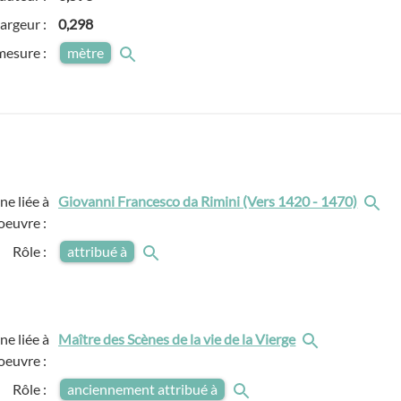
argeur :
0,298
mesure :
mètre
e liée à
Giovanni Francesco da Rimini (Vers 1420 - 1470)
'oeuvre :
Rôle :
attribué à
e liée à
Maître des Scènes de la vie de la Vierge
'oeuvre :
Rôle :
anciennement attribué à