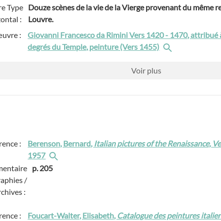
e Type
Douze scènes de la vie de la Vierge provenant du même re
zontal :
Louvre.
œuvre :
Giovanni Francesco da Rimini Vers 1420 - 1470, attribué 
degrés du Temple, peinture (Vers 1455)
Voir
plus
rence :
Berenson, Bernard,
Italian pictures of the Renaissance, V
1957
entaire
p. 205
raphies /
rchives :
rence :
Foucart-Walter, Elisabeth,
Catalogue des peintures itali