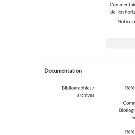
Commentair
de lien hori
Notice 
Documentation
Bibliographies /
Réfé
archives
Comm
Bibliog
a
Réfé