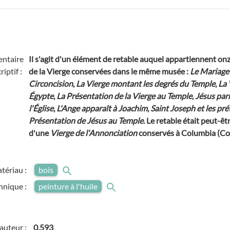
ntaire
Il s'agit d'un élément de retable auquel appartiennent onz
riptif :
de la Vierge conservées dans le même musée :
Le Mariage 
Circoncision
,
La Vierge montant les degrés du Temple
,
La 
Égypte
,
La Présentation de la Vierge au Temple
,
Jésus par
l'Église
,
L'Ange apparaît à Joachim
,
Saint Joseph et les pr
Présentation de Jésus au Temple
. Le retable était peut-
d'une
Vierge de l'Annonciation
conservés à Columbia (Co
tériau :
bois
hnique :
peinture à l'huile
auteur :
0,593