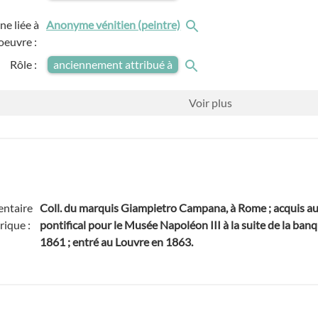
e liée à
Anonyme vénitien (peintre)
'oeuvre :
Rôle :
anciennement attribué à
Voir
plus
ntaire
Coll. du marquis Giampietro Campana, à Rome ; acquis 
rique :
pontifical pour le Musée Napoléon III à la suite de la b
1861 ; entré au Louvre en 1863.