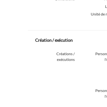
L
Unité de 
Création / exécution
Créations /
Personn
exécutions
l
Personn
l