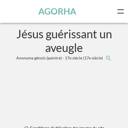
Panneau de gestion des cookies
Skip to main content
AGORHA
Jésus guérissant un
aveugle
Anonyme génois (peintre) - 17e siècle
(17e siècle)
Conditions d'utilisation des images du site