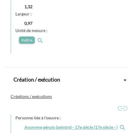
1,32
Largeur :
0,97
Unité de mesure :
mètre
Création / exécution
Créations / exécutions
Personne liée à l'oeuvre :
Anonyme génois (peintre) - 17e siècle (17e siècle - )