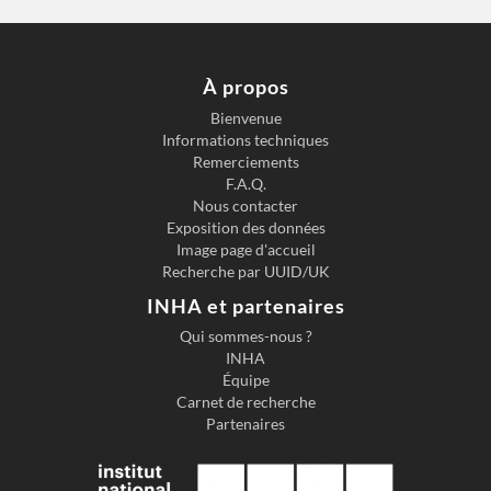
À propos
Bienvenue
Informations techniques
Previous slide
Next s
Remerciements
F.A.Q.
Nous contacter
Exposition des données
Image page d'accueil
Recherche par UUID/UK
INHA et partenaires
Qui sommes-nous ?
INHA
Équipe
Carnet de recherche
Partenaires