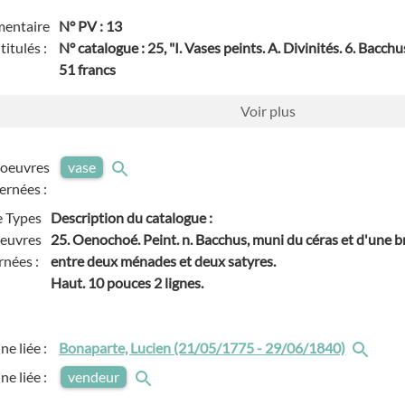
entaire
N° PV : 13
titulés :
N° catalogue : 25, "I. Vases peints. A. Divinités. 6. Bacchus
51 francs
Voir
plus
'oeuvres
vase
ernées :
 Types
Description du catalogue :
oeuvres
25. Oenochoé. Peint. n. Bacchus, muni du céras et d'une br
rnées :
entre deux ménades et deux satyres.
Haut. 10 pouces 2 lignes.
ne liée :
Bonaparte, Lucien (21/05/1775 - 29/06/1840)
ne liée :
vendeur