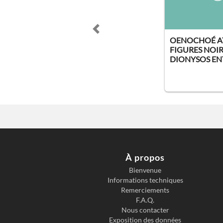
Previous slide
OENOCHOÉ A
FIGURES NOIR
DIONYSOS ENTR
À propos
Bienvenue
Informations techniques
Remerciements
F.A.Q.
Nous contacter
Exposition des données