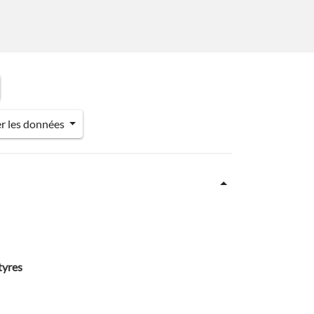
er les données
tyres