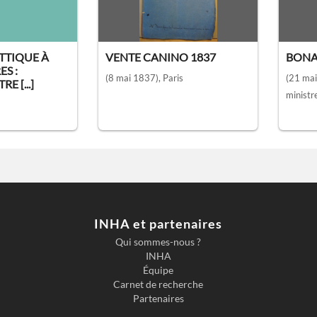
TTIQUE À
VENTE CANINO 1837
BONA
ES :
(8 mai 1837)
, Paris
(21 mai
E [...]
ministr
INHA et partenaires
Qui sommes-nous ?
INHA
Équipe
Carnet de recherche
Partenaires