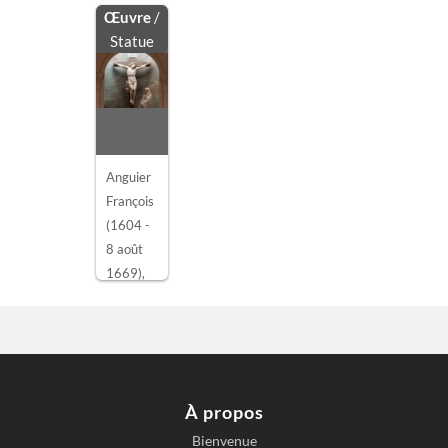
Œuvre
/
Statue
Anguier
François
(1604 -
8 août
1669)
,
attribué
à
CHRIST
EN
CROIX
À propos
Bienvenue