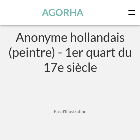
Panneau de gestion des cookies
Skip to main content
AGORHA
Anonyme hollandais
(peintre) - 1er quart du
17e siècle
Pas d'illustration