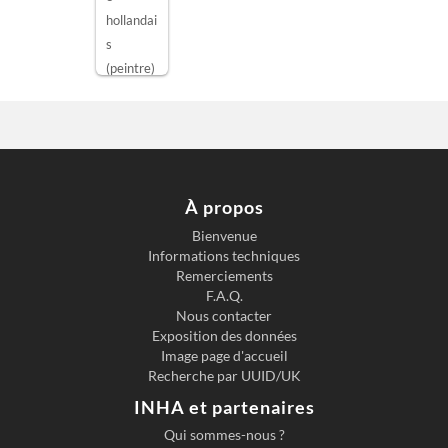
hollandai
s
(peintre)
- 1er
quart du
17e
siècle
(1
er quart
À propos
du 17e
Bienvenue
siècle)
,
Informations techniques
attribué
Remerciements
à
F.A.Q.
LE
Nous contacter
SUPPLIC
E DE
Exposition des données
PROMÉ
Image page d'accueil
THÉE
Recherche par UUID/UK
INHA et partenaires
Qui sommes-nous ?