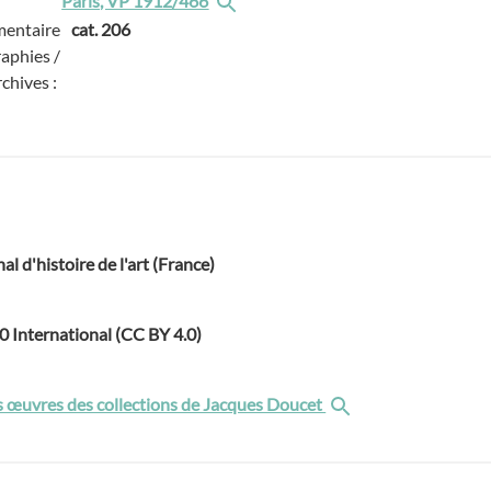
Paris, VP 1912/466
entaire
cat. 206
raphies /
rchives :
nal d'histoire de l'art (France)
.0 International (CC BY 4.0)
 œuvres des collections de Jacques Doucet