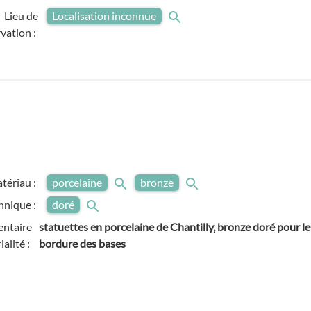
Lieu de
Localisation inconnue
vation :
tériau :
porcelaine
bronze
hnique :
doré
ntaire
statuettes en porcelaine de Chantilly, bronze doré pour les
alité :
bordure des bases