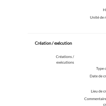
H
Unité de 
Création / exécution
Créations /
exécutions
Type d
Date de c
Lieu de c
Commentaire
c