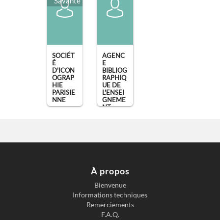
Savante
SOCIÉT
AGENC
É
E
D'ICON
BIBLIOG
OGRAP
RAPHIQ
HIE
UE DE
PARISIE
L'ENSEI
NNE
GNEME
NT
(9 mars
SUPÉRIE
UR
1908)
,
,
Paris
Montpell
ier
À propos
Bienvenue
Informations techniques
Remerciements
F.A.Q.