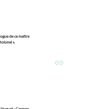
logue de ce maître
tolomé ».
e Huguet ; Carmen