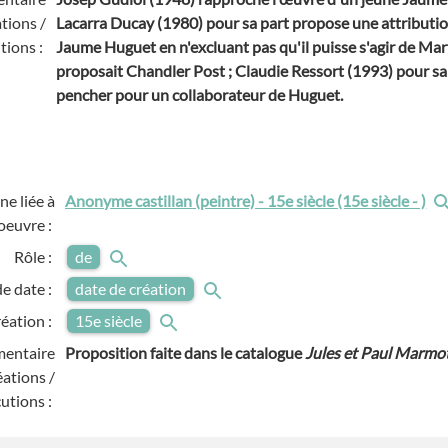
tions /
Lacarra Ducay (1980) pour sa part propose une attributio
tions :
Jaume Huguet en n'excluant pas qu'il puisse s'agir de Ma
proposait Chandler Post ; Claudie Ressort (1993) pour sa
pencher pour un collaborateur de Huguet.
e liée à
Anonyme castillan (peintre) - 15e siècle (15e siècle - )
'oeuvre :
Rôle :
de
e date :
date de création
réation :
15e siècle
entaire
Proposition faite dans le catalogue
Jules et Paul Marmo
ations /
utions :