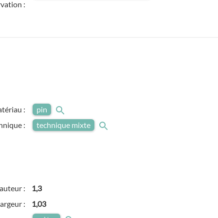
vation :
tériau :
pin
hnique :
technique mixte
auteur :
1,3
argeur :
1,03