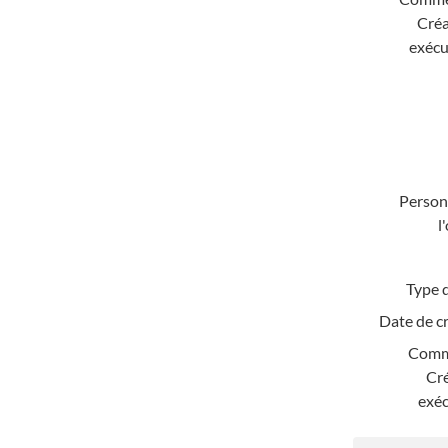
Créa
exécu
Personn
l
Type d
Date de c
Comm
Cré
exéc