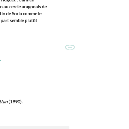
n au cercle aragonais de
rtin de Soria comme le
 part semble plutôt
ttan
(1990).