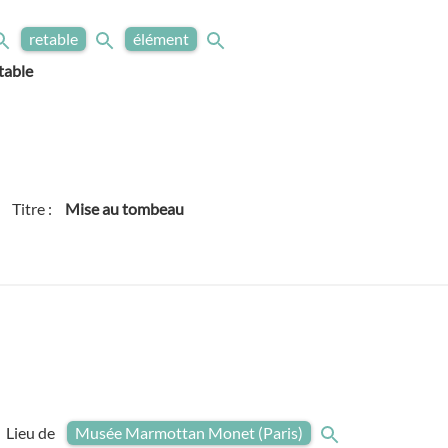
retable
élément
table
Titre :
Mise au tombeau
Lieu de
Musée Marmottan Monet (Paris)