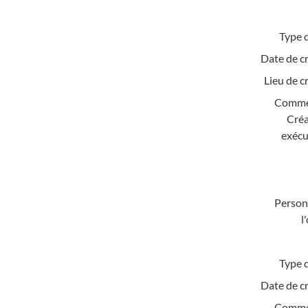
Type d
Date de c
Lieu de c
Comme
Créa
exécu
Personn
l
Type d
Date de c
Comme