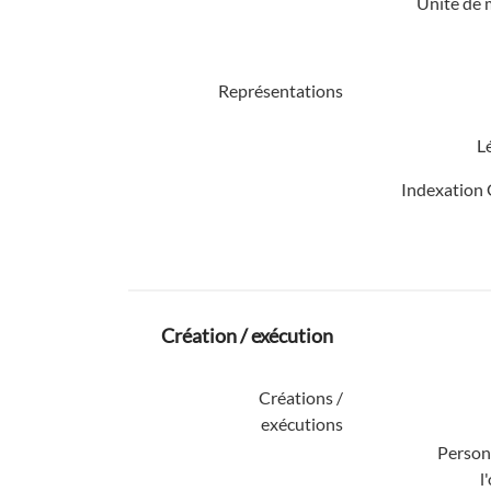
Unité de 
Représentations
L
Indexation 
Création / exécution
Créations /
exécutions
Personn
l