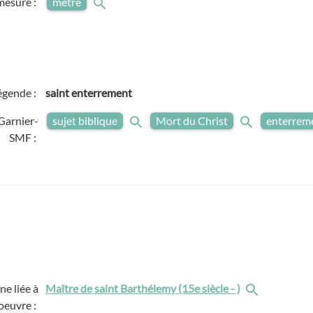
mesure :
mètre
égende :
saint enterrement
Garnier-
sujet biblique
Mort du Christ
enterrem
SMF :
e liée à
Maître de saint Barthélemy (15e siècle - )
'oeuvre :