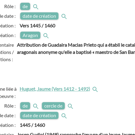
Rôle :
de
e date :
date de création
réation :
Vers
1445 / 1460
réation :
Aragon
ntaire
Attribution de Guadaira Macias Prieto qui a établi le cata
tions /
aragonais anonyme qu'elle a baptisé « maestro de San Bar
tions :
e liée à
Huguet, Jaume (Vers 1412 - 1492)
'oeuvre :
Rôle :
de
cercle de
e date :
date de création
réation :
1445 / 1460
ntaire
Josep Gudiol (1948) rapproche l'œuvre d'un jeune Jaum