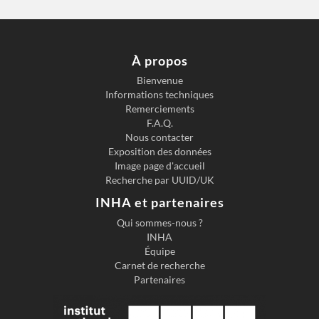
À propos
Bienvenue
Informations techniques
Previous slide
Next s
Remerciements
F.A.Q.
Nous contacter
Exposition des données
Image page d'accueil
Recherche par UUID/UK
INHA et partenaires
Qui sommes-nous ?
INHA
Équipe
Carnet de recherche
Partenaires