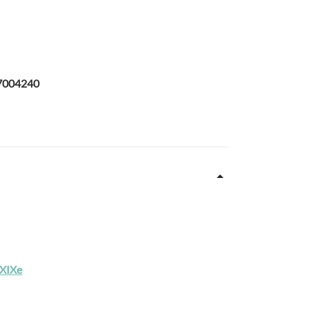
57004240
-XIXe