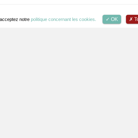
s acceptez notre
politique concernant les cookies.
OK
To
Voir
sonne
Personne
/ Personne
Perso
BAROCCI, FEDERICO
MINI
intre
(1528 - 1612)
, peintre
, Paris