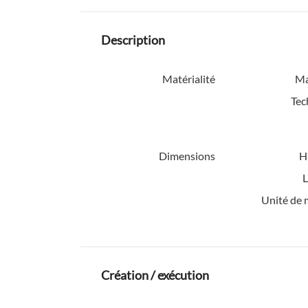
Description
Matérialité
Ma
Tec
Dimensions
H
L
Unité de 
Création / exécution