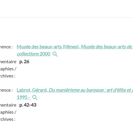
rence :
Musée des beaux-arts (Nîmes),
Musée des beaux-arts de 
collections
2000
entaire
p. 26
raphies /
rchives :
rence :
Labrot, Gérard,
Du maniérisme au baroque : art d'élite et 
1995 -
entaire
p. 42-43
raphies /
rchives :