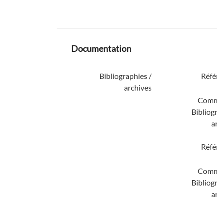
Documentation
Bibliographies /
Réfé
archives
Comm
Bibliog
a
Réfé
Comm
Bibliog
a