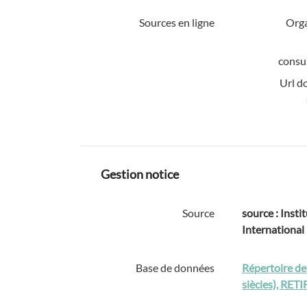
Sources en ligne
Org
consul
Url d
Gestion notice
Source
source : Instit
International
Base de données
Répertoire des
siècles), RETI