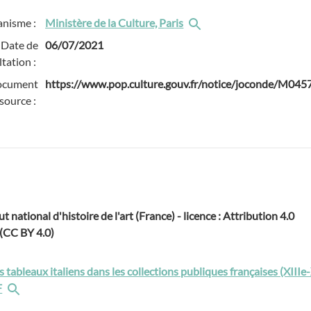
anisme :
Ministère de la Culture, Paris
Date de
06/07/2021
tation :
ocument
https://www.pop.culture.gouv.fr/notice/joconde/M04
source :
ut national d'histoire de l'art (France) - licence : Attribution 4.0
 (CC BY 4.0)
 tableaux italiens dans les collections publiques françaises (XIIIe
F