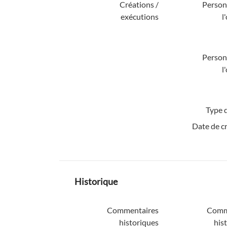
Créations /
Personn
exécutions
l
Personn
l
Type d
Date de c
Historique
Commentaires
Comm
historiques
his