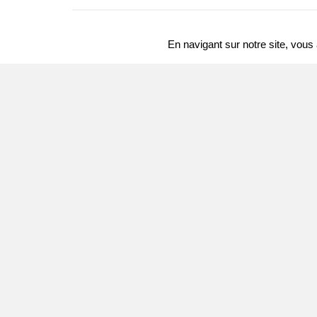
En navigant sur notre site, vou
Notices liées
Personne
/ Per
Previous slide
ORSI, LELIO
(1511 - 1587)
, pe