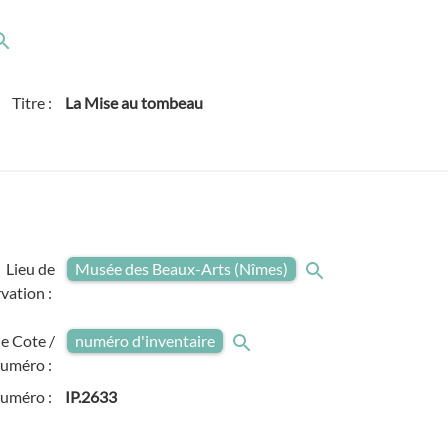
Titre :
La Mise au tombeau
Lieu de
Musée des Beaux-Arts (Nîmes)
vation :
e Cote /
numéro d'inventaire
uméro :
numéro :
IP.2633