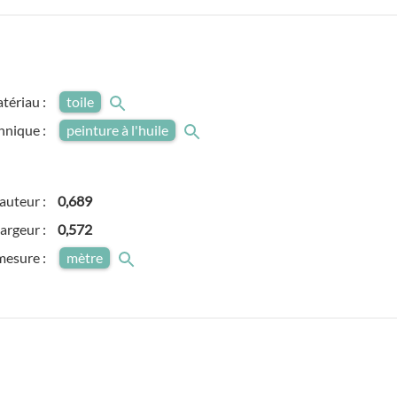
tériau :
toile
hnique :
peinture à l'huile
auteur :
0,689
argeur :
0,572
mesure :
mètre