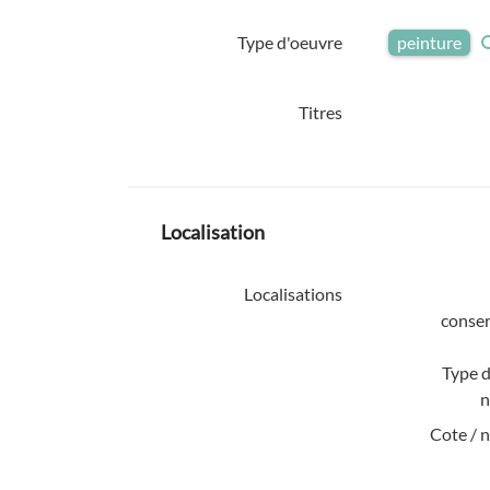
Type d'oeuvre
peinture
Titres
Localisation
Localisations
conser
Type d
n
Cote / 