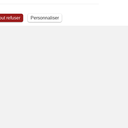
ut refuser
Personnaliser
 toutes les personnes
|
Voir toutes les références
nne
/ Collectivité
Next slide
STÈRE DE LA CULTURE