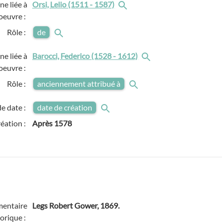
e liée à
Orsi, Lelio (1511 - 1587)
'oeuvre :
Rôle :
de
e liée à
Barocci, Federico (1528 - 1612)
'oeuvre :
Rôle :
anciennement attribué à
e date :
date de création
réation :
Après
1578
entaire
Legs Robert Gower, 1869.
torique :