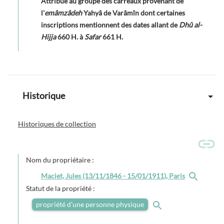
Attribué au groupe des carreaux provenant de
l'
emâmzâdeh
Yahyâ de Varâmîn dont certaines
inscriptions mentionnent des dates allant de
Dhû al-
Hijja
660 H. à
Safar
661 H.
Historique
Historiques de collection
Nom du propriétaire :
Maciet, Jules (13/11/1846 - 15/01/1911), Paris
Statut de la propriété :
propriété d'une personne physique