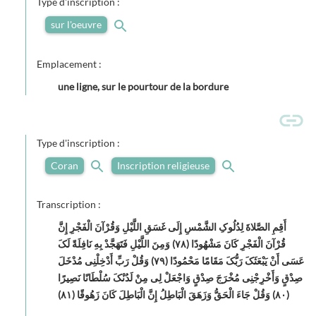
Type d'inscription :
sur l'oeuvre
Emplacement :
une ligne, sur le pourtour de la bordure
Type d'inscription :
Coran
Inscription religieuse
Transcription :
أَقِمِ الصَّلاةَ لِدُلُوکِ الشَّمْسِ إِلَى غَسَقِ اللَّیْلِ وَقُرْآنَ الْفَجْرِ إِنَّ
قُرْآنَ الْفَجْرِ کَانَ مَشْهُودًا (٧٨) وَمِنَ اللَّیْلِ فَتَهَجَّدْ بِهِ نَافِلَةً لَکَ
عَسَى أَنْ یَبْعَثَکَ رَبُّکَ مَقَامًا مَحْمُودًا (٧٩) وَقُلْ رَبِّ أَدْخِلْنِی مُدْخَلَ
صِدْقٍ وَأَخْرِجْنِی مُخْرَجَ صِدْقٍ وَاجْعَلْ لِی مِنْ لَدُنْکَ سُلْطَانًا نَصِیرًا
(٨٠) وَقُلْ جَاءَ الْحَقُّ وَزَهَقَ الْبَاطِلُ إِنَّ الْبَاطِلَ کَانَ زَهُوقًا (٨١)