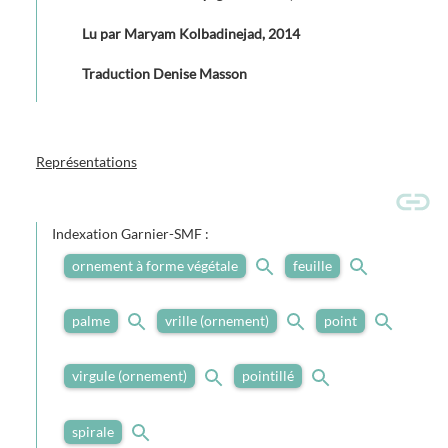
Lu par Maryam Kolbadinejad, 2014
Traduction Denise Masson
Représentations
Indexation Garnier-SMF :
ornement à forme végétale
feuille
palme
vrille (ornement)
point
virgule (ornement)
pointillé
spirale