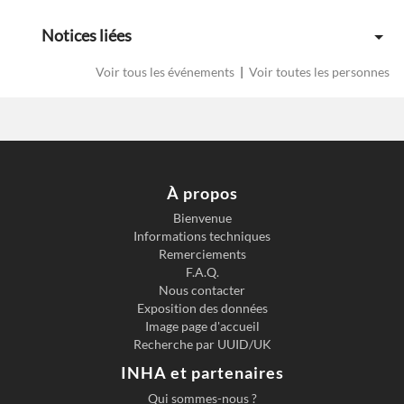
Notices liées
Voir tous les événements
|
Voir toutes les personnes
À propos
Bienvenue
Informations techniques
Previous slide
Next s
Remerciements
F.A.Q.
Nous contacter
Exposition des données
Image page d'accueil
Recherche par UUID/UK
INHA et partenaires
Qui sommes-nous ?