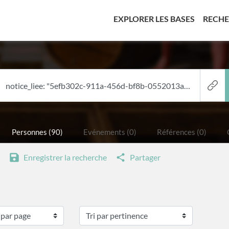
(CURREN
EXPLORER LES BASES
RECH
Personnes (90)
Evénements (0)
Références (0)
Enregistrer la recherche
Partager