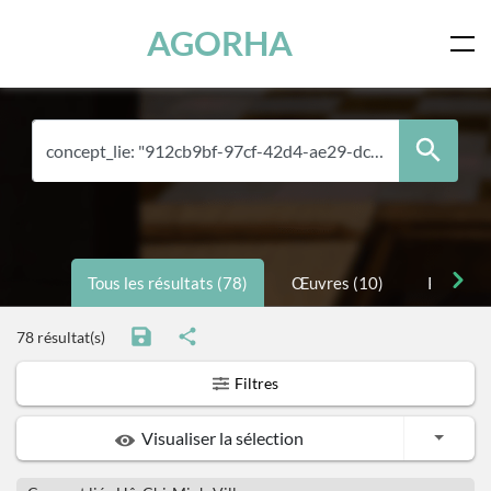
Panneau de gestion des cookies
Skip to main content
AGORHA
Tous les résultats (78)
Œuvres (10)
Personne
78 résultat(s)
Filtres
Toggle
Visualiser la sélection