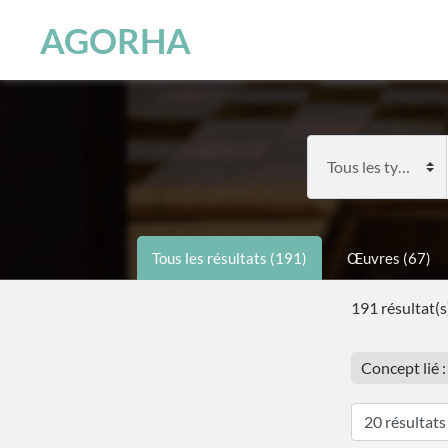
Panneau de gestion des cookies
Skip to main content
AGORHA
Tous les résultats (191)
Œuvres (67)
191 résultat(s
Concept lié 