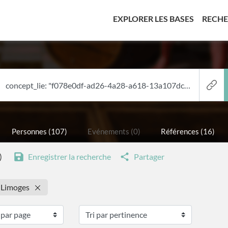
(CURREN
EXPLORER LES BASES
RECH
Personnes (107)
Evénements (0)
Références (16)
)
Enregistrer la recherche
Partager
: Limoges