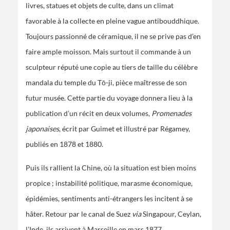
livres, statues et objets de culte, dans un climat
favorable à la collecte en pleine vague antibouddhique.
Toujours passionné de céramique, il ne se prive pas d’en
faire ample moisson. Mais surtout il commande à un
sculpteur réputé une copie au tiers de taille du célèbre
mandala du temple du Tō-ji, pièce maîtresse de son
futur musée. Cette partie du voyage donnera lieu à la
publication d’un récit en deux volumes,
Promenades
japonaises
, écrit par Guimet et illustré par Régamey,
publiés en 1878 et 1880.
Puis ils rallient la Chine, où la situation est bien moins
propice ; instabilité politique, marasme économique,
épidémies, sentiments anti-étrangers les incitent à se
hâter. Retour par le canal de Suez
via
Singapour, Ceylan,
l’Inde, ils arrivent à Marseille en mars 1877.