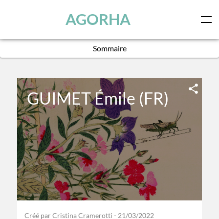
Panneau de gestion des cookies
Skip to main content
AGORHA
Sommaire
×
GUIMET Émile (FR)
Créé par Cristina Cramerotti -
21/03/2022