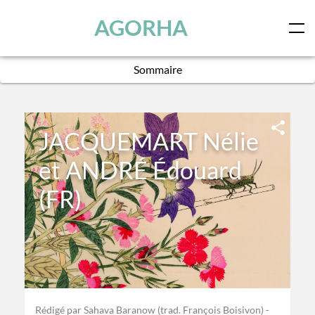
Panneau de gestion des cookies
Skip to main content
AGORHA
Sommaire
×
JACQUEMART Nélie
et ANDRÉ Édouard
(FR)
Rédigé par Sahava Baranow (trad. François Boisivon) -