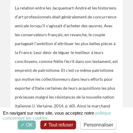
La relation entre les Jacquemart-André et les historiens
d’art professionnels était généralement de concurrence
amicale lorsqu’il s’agissait d’acheter des œuvres. Avec
les conservateurs français, en revanche, le couple
partageait l’ambition d’attribuer les plus belles pièces à
la France. Leur désir de léguer le meilleur à leurs
concitoyens, comme Nélie l’écrit dans son testament, est
empreint de patriotisme. Et c’est ce même patriotisme
qui motive les collectionneurs dans leurs efforts pour
exporter d’Italie certaines de leurs acquisitions les plus
précieuses malgré les résistances de la nouvelle nation
italienne (J. Verlaine, 2014, p. 60). Ainsi le marchand
En navigant sur notre site, vous acceptez notre
politique
préféré du couple, Stefano Bardini (1836-1922), le
concernant les cookies.
« prince des antiquaires », déclarait-il les œuvres
OK
Tout refuser
Personnaliser
acquises par le couple bien en dessous de leur valeur