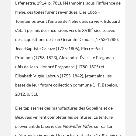
Lafenestre, 1914, p. 781). Néanmoins, sous l’influence de
Nélie, ces toiles furent revendues. Dès 1865 –
longtemps avant l’entrée de Nélie dans sa vie –, Édouard
e
s’était permis des incursions vers le XVIII
siècle, avec
des acquisitions de Jean Geramin Drouais (1763-1788),
Jean-Baptiste Greuze (1725-1805), Pierre-Paul
Prud’hon (1758-1823), Alexandre-Évariste Fragonard
([fils de Jean-Honoré Fragonard,] 1780-1805) et
Élisabeth Vigée-Lebrun (1755-1842), jetant ainsi les
bases de leur future collection commune (J.-P. Babelon,
2012, p. 31).
Des tapisseries des manufactures des Gobelins et de
Beauvais vinrent compléter les peintures. La tenture
provenant de la série des
Nouvelles Indes
, sur carton
d’Alexandre François Desportes, datant de 1730 environ