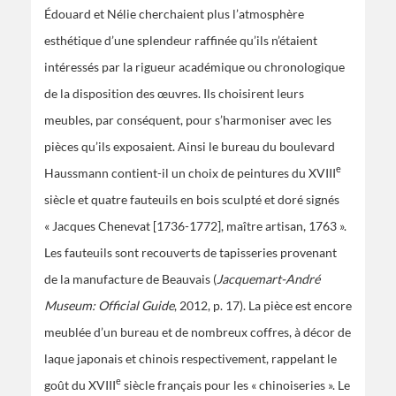
Édouard et Nélie cherchaient plus l’atmosphère
esthétique d’une splendeur raffinée qu’ils n’étaient
intéressés par la rigueur académique ou chronologique
de la disposition des œuvres. Ils choisirent leurs
meubles, par conséquent, pour s’harmoniser avec les
pièces qu’ils exposaient. Ainsi le bureau du boulevard
e
Haussmann contient-il un choix de peintures du XVIII
siècle et quatre fauteuils en bois sculpté et doré signés
« Jacques Chenevat [1736-1772], maître artisan, 1763 ».
Les fauteuils sont recouverts de tapisseries provenant
de la manufacture de Beauvais (
Jacquemart-André
Museum: Official Guide
, 2012, p. 17). La pièce est encore
meublée d’un bureau et de nombreux coffres, à décor de
laque japonais et chinois respectivement, rappelant le
e
goût du XVIII
siècle français pour les « chinoiseries ». Le