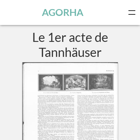
Panneau de gestion des cookies
Skip to main content
AGORHA
Le 1er acte de
Tannhäuser