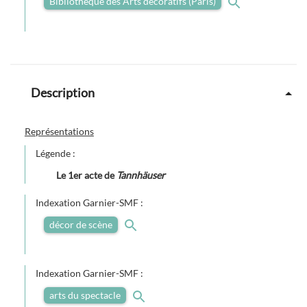
Bibliothèque des Arts décoratifs (Paris)
Description
Représentations
Légende :
Le 1er acte de
Tannhäuser
Indexation Garnier-SMF :
décor de scène
Indexation Garnier-SMF :
arts du spectacle