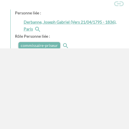
Personne liée :
Derbanne, Joseph Gabriel (Vers 21/04/1795 - 1836),
Paris
Rôle Personne liée :
commissaire-priseur
Personne liée :
Lhérie (19e siècle), Paris
Rôle Personne liée :
expert
Voir
moins