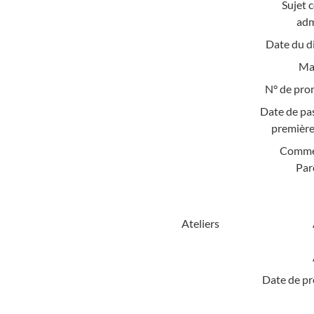
Sujet 
adm
Date du d
Mat
N° de pro
Date de pa
première
Comme
Par
Ateliers
Date de pr