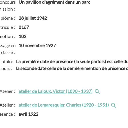
concours
Un pavillon d'agrément dans un parc
ission :
iplôme :
28 juillet 1942
ricule :
8167
motion :
182
ssage en
10 novembre 1927
 classe :
ntaire
La première date de présence (la seule parfois) est celle 
cours :
la seconde date celle de la dernière mention de présence de
Atelier :
atelier de Laloux, Victor (1890 - 1937)
Atelier :
atelier de Lemaresquier, Charles (1920 - 1951)
ésence :
avril 1922