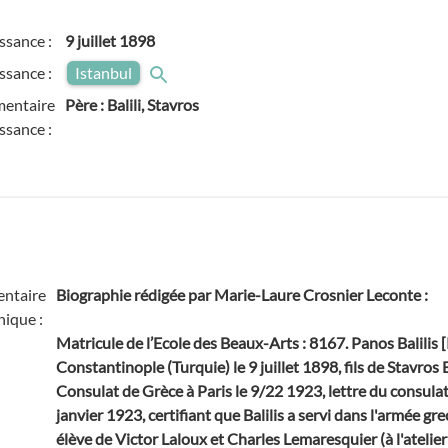
ssance :
9 juillet 1898
issance :
Istanbul
entaire
Père : Balili, Stavros
ssance :
ntaire
Biographie rédigée par Marie-Laure Crosnier Leconte
:
hique :
Matricule de l’Ecole des Beaux-Arts : 8167. Panos Balilis [P
Constantinople (Turquie) le 9 juillet 1898, fils de Stavros B
Consulat de Grèce à Paris le 9/22 1923, lettre du consulat
janvier 1923, certifiant que Balilis a servi dans l'armée g
élève de Victor Laloux et Charles Lemaresquier (à l'atelier