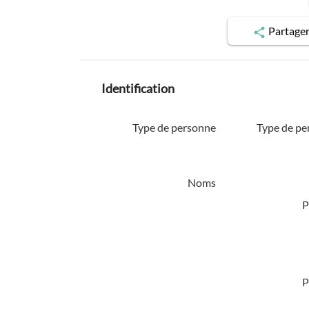
Partage
Identification
Type de personne
Type de pe
Noms
P
P