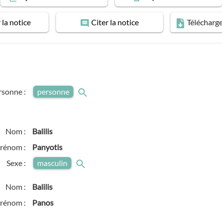
r
la notice
Citer
la notice
Télécharg
rsonne :
personne
Nom :
Balilis
rénom :
Panyotis
Sexe :
masculin
Nom :
Balilis
rénom :
Panos