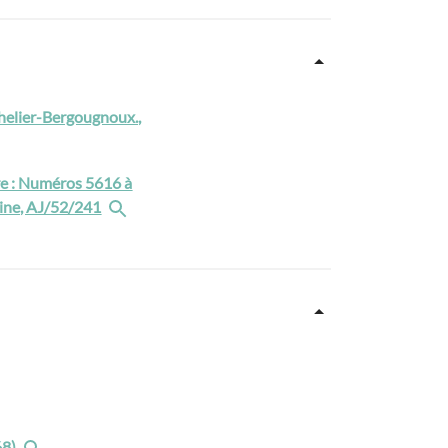
chelier-Bergougnoux.,
ure : Numéros 5616 à
eine, AJ/52/241
68)