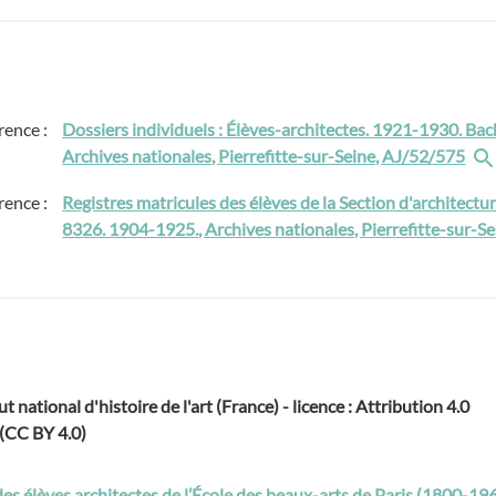
rence :
Dossiers individuels : Élèves-architectes. 1921-1930. Ba
Archives nationales, Pierrefitte-sur-Seine, AJ/52/575
rence :
Registres matricules des élèves de la Section d'architect
8326. 1904-1925., Archives nationales, Pierrefitte-sur-S
ut national d'histoire de l'art (France) - licence : Attribution 4.0
 (CC BY 4.0)
des élèves architectes de l’École des beaux-arts de Paris (1800-19