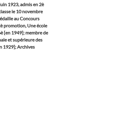
 juin 1923, admis en 2è
 classe le 10 novembre
Médaille au Concours
82è promotion, Une école
16è [en 1949]; membre de
nale et supérieure des
n 1929]; Archives