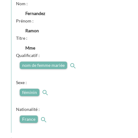
Nom :
Fernandez
Prénom :
Ramon
Titre :
Mme
Qualificatif :
nom de femme mariée
Sexe :
féminin
Nationalité :
France