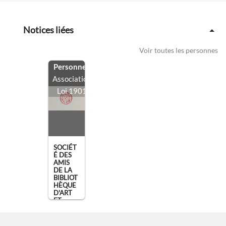
Notices liées
Voir toutes les personnes
Personne
/
Association
Loi 1901
SOCIÉT
É DES
AMIS
DE LA
BIBLIOT
HÈQUE
D'ART
ET
D'ARC
[...]