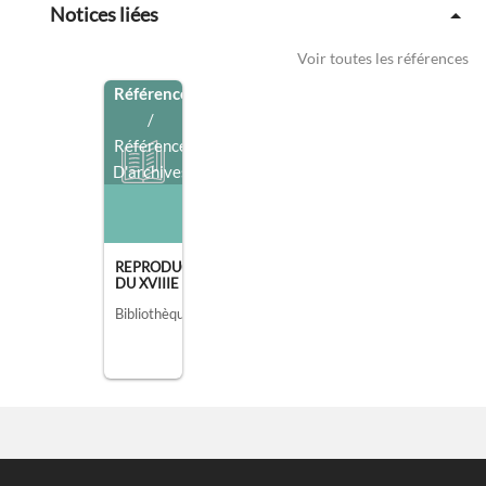
Notices liées
Voir toutes les références
Référence
/
Référence
D'archives
REPRODUCTIONS DE TABLEAUX ET DESSINS
DU XVIIIE SIÈ [...]
Bibliothèque de l'Institut national d'histoire de l'art, collections Jacques Doucet, Paris