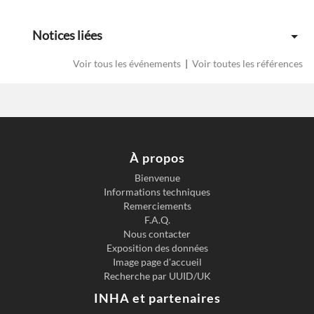
Notices liées
Voir tous les événements
|
Voir toutes les références
À propos
Bienvenue
Informations techniques
Previous slide
Next s
Remerciements
F.A.Q.
Nous contacter
Exposition des données
Image page d'accueil
Recherche par UUID/UK
INHA et partenaires