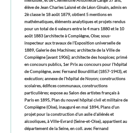
menuisier, et de Clémentine Antoinette Lange 37 ans,
élève de Jean Charles Laisné et de Léon Ginain, admis en
2è classe le 18 août 1879, obtient 5 mentions en
mathématiques, éléments analytiques et projets rendus
pour un total de 6 valeurs entre le 4 mars 1880 et le 10
août 1883 (architecte à Compiègne, Oise; sous-
inspecteur aux travaux de l'Exposition universelle de
1889, Galerie des Machines; architecte de la Ville de
Compiègne [avant 1906]; architecte des hospices; primé
en concours publics, 1er Prix au concours pour l'hôpital
de Compiègne, avec Fernand Bourdilliat (1857-1943), et
exécution; annexe de l'hôpital de Noyon; constructions
scolaires, édifices communaux, constructions
particulières; expose au Salon des artistes français à
Paris en 1895, Plan du nouvel hôpital civil et militaire de
Compiègne (Oise), inauguré en mai 1894, Plans d'un
projet pour la construction d'un asile d'aliénés et
alcooliques, à Ville-Evrard (Seine-et-Oise), appartient au
département de la Seine, en coll. avec Fernand