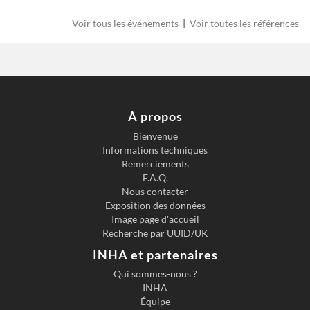
Voir tous les événements
|
Voir toutes les références
À propos
Bienvenue
Informations techniques
Previous slide
Next s
Remerciements
F.A.Q.
Nous contacter
Exposition des données
Image page d'accueil
Recherche par UUID/UK
INHA et partenaires
Qui sommes-nous ?
INHA
Équipe