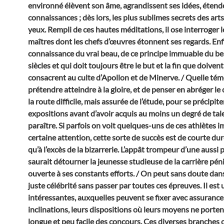
environné élèvent son âme, agrandissent ses idées, étende
connaissances ; dès lors, les plus sublimes secrets des art
yeux. Rempli de ces hautes méditations, il ose interroger 
maîtres dont les chefs d’œuvres étonnent ses regards. Enfin
connaissance du vrai beau, de ce principe immuable du b
siècles et qui doit toujours être le but et la fin que doive
consacrent au culte d’Apollon et de Minerve. / Quelle témé
prétendre atteindre à la gloire, et de penser en abréger 
la route difficile, mais assurée de l’étude, pour se précipit
expositions avant d’avoir acquis au moins un degré de tale
paraître. Si parfois on voit quelques-uns de ces athlètes
certaine attention, cette sorte de succès est de courte dur
qu’à l’excès de la bizarrerie. L’appât trompeur d’une aussi 
saurait détourner la jeunesse studieuse de la carrière pén
ouverte à ses constants efforts. / On peut sans doute dans
juste célébrité sans passer par toutes ces épreuves. Il est
intéressantes, auxquelles peuvent se fixer avec assurance
inclinations, leurs dispositions où leurs moyens ne portent
longue et peu facile des concours. Ces diverses branches 