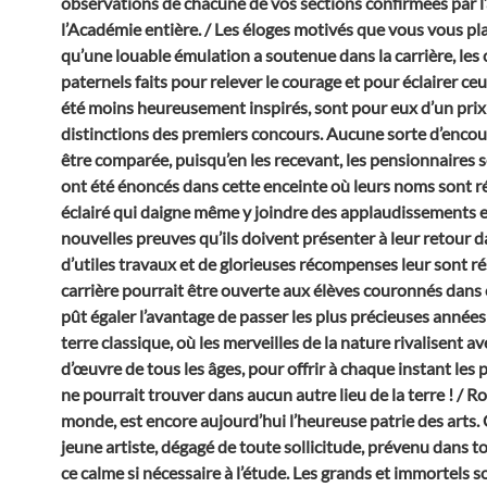
observations de chacune de vos sections confirmées par l
l’Académie entière. / Les éloges motivés que vous vous pla
qu’une louable émulation a soutenue dans la carrière, les 
paternels faits pour relever le courage et pour éclairer ce
été moins heureusement inspirés, sont pour eux d’un prix 
distinctions des premiers concours. Aucune sorte d’enco
être comparée, puisqu’en les recevant, les pensionnaires s
ont été énoncés dans cette enceinte où leurs noms sont r
éclairé qui daigne même y joindre des applaudissements 
nouvelles preuves qu’ils doivent présenter à leur retour 
d’utiles travaux et de glorieuses récompenses leur sont rés
carrière pourrait être ouverte aux élèves couronnés dans
pût égaler l’avantage de passer les plus précieuses années 
terre classique, où les merveilles de la nature rivalisent av
d’œuvre de tous les âges, pour offrir à chaque instant les
ne pourrait trouver dans aucun autre lieu de la terre ! / R
monde, est encore aujourd’hui l’heureuse patrie des arts. 
jeune artiste, dégagé de toute sollicitude, prévenu dans to
ce calme si nécessaire à l’étude. Les grands et immortels s