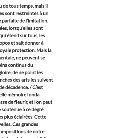
u de tous temps, mais il
es sont restreintes à un
e parfaite de l’imitation.
es, lorsqu’elles sont
ui étend sur tous, les
opos et sait donner à
oyale protection. Mais la
umentale, ne peuvent se
soins continus du
oire, de ne point les
anches des arts les suivent
 de décadence. / C’est
telle mémoire fonda
se de fleurir, et l’on peut
tre soutenue à ce degré
es plus éclairées. Cette
velles. Ces grandes
compositions de notre