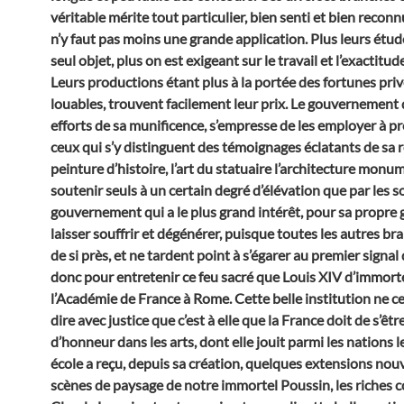
véritable mérite tout particulier, bien senti et bien reconn
n’y faut pas moins une grande application. Plus leurs étud
seul objet, plus on est exigeant sur le travail et l’exactitud
Leurs productions étant plus à la portée des fortunes privé
louables, trouvent facilement leur prix. Le gouvernement q
efforts de sa munificence, s’empresse de les employer à pr
ceux qui s’y distinguent des témoignages éclatants de sa r
peinture d’histoire, l’art du statuaire l’architecture mon
soutenir seuls à un certain degré d’élévation que par les 
gouvernement qui a le plus grand intérêt, pour sa propre gl
laisser souffrir et dégénérer, puisque toutes les autres br
de si près, et ne tardent point à s’égarer au premier signal
donc pour entretenir ce feu sacré que Louis XIV d’immor
l’Académie de France à Rome. Cette belle institution ne ces
dire avec justice que c’est à elle que la France doit de s’ê
d’honneur dans les arts, dont elle jouit parmi les nations l
école a reçu, depuis sa création, quelques extensions nou
scènes de paysage de notre immortel Poussin, les riches 