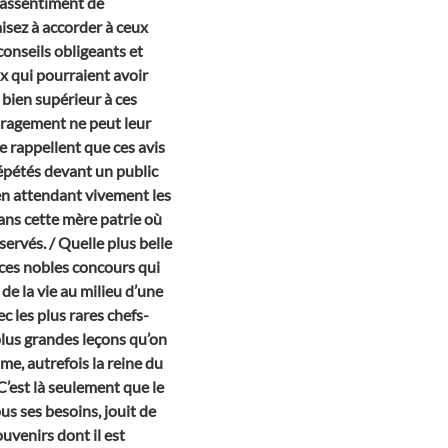
’assentiment de
isez à accorder à ceux
conseils obligeants et
ux qui pourraient avoir
bien supérieur à ces
uragement ne peut leur
e rappellent que ces avis
épétés devant un public
en attendant vivement les
dans cette mère patrie où
ervés. / Quelle plus belle
 ces nobles concours qui
de la vie au milieu d’une
ec les plus rares chefs-
 plus grandes leçons qu’on
ome, autrefois la reine du
C’est là seulement que le
us ses besoins, jouit de
ouvenirs dont il est