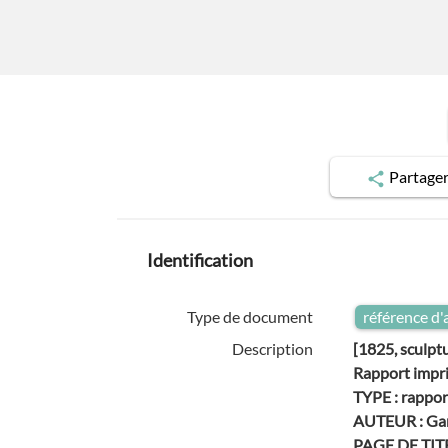
Partage
Identification
Type de document
référence d'
Description
[1825, sculpt
Rapport impri
TYPE : rappor
AUTEUR : Gar
PAGE DE TITRE