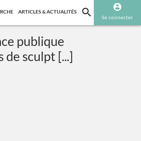
T)
(CURRENT)
(CURRENT)
ERCHE
ARTICLES & ACTUALITÉS
Se connecter
nce publique
e sculpt [...]