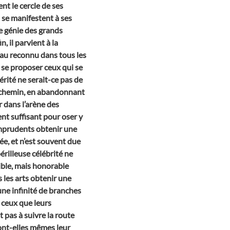
nt le cercle de ses
s se manifestent à ses
le génie des grands
, il parvient à la
eau reconnu dans tous les
nt se proposer ceux qui se
rité ne serait-ce pas de
le chemin, en abandonnant
er dans l’arène des
nt suffisant pour oser y
 imprudents obtenir une
ée, et n’est souvent due
périlleuse célébrité ne
ible, mais honorable
 les arts obtenir une
 une infinité de branches
 ceux que leurs
 pas à suivre la route
ont-elles mêmes leur