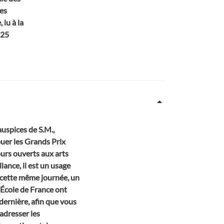
les
lu à la
825
auspices de S.M.,
buer les Grands Prix
ours ouverts aux arts
lance, il est un usage
ns cette même journée, un
’École de France ont
dernière, afin que vous
 adresser les