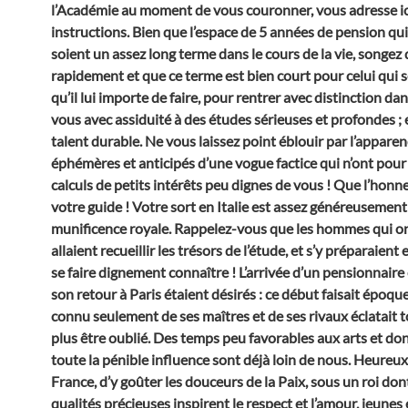
l’Académie au moment de vous couronner, vous adresse ic
instructions. Bien que l’espace de 5 années de pension qu
soient un assez long terme dans le cours de la vie, songez 
rapidement et que ce terme est bien court pour celui qui 
qu’il lui importe de faire, pour rentrer avec distinction da
vous avec assiduité à des études sérieuses et profondes ;
talent durable. Ne vous laissez point éblouir par l’appare
éphémères et anticipés d’une vogue factice qui n’ont pour
calculs de petits intérêts peu dignes de vous ! Que l’honne
votre guide ! Votre sort en Italie est assez généreusement
munificence royale. Rappelez-vous que les hommes qui ont
allaient recueillir les trésors de l’étude, et s’y préparaien
se faire dignement connaître ! L’arrivée d’un pensionnaire
son retour à Paris étaient désirés : ce début faisait époqu
connu seulement de ses maîtres et de ses rivaux éclatait 
plus être oublié. Des temps peu favorables aux arts et d
toute la pénible influence sont déjà loin de nous. Heureux
France, d’y goûter les douceurs de la Paix, sous un roi dont
qualités précieuses inspirent le respect et l’amour, jeunes 