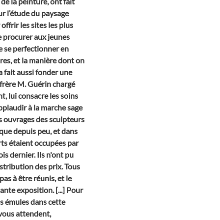
de la peinture, ont fait
ur l’étude du paysage
ffrir les sites les plus
de procurer aux jeunes
e se perfectionner en
tres, et la manière dont on
a fait aussi fonder une
frère M. Guérin chargé
t, lui consacre les soins
applaudir à la marche sage
Les ouvrages des sculpteurs
 que depuis peu, et dans
rts étaient occupées par
s dernier. Ils n'ont pu
stribution des prix. Tous
s à être réunis, et le
ante exposition. [...] Pour
ns émules dans cette
 vous attendent,