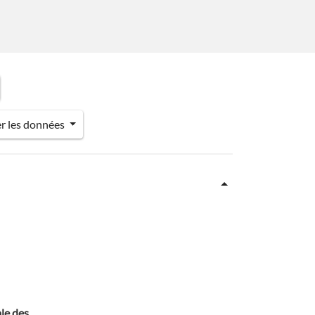
er les données
le des