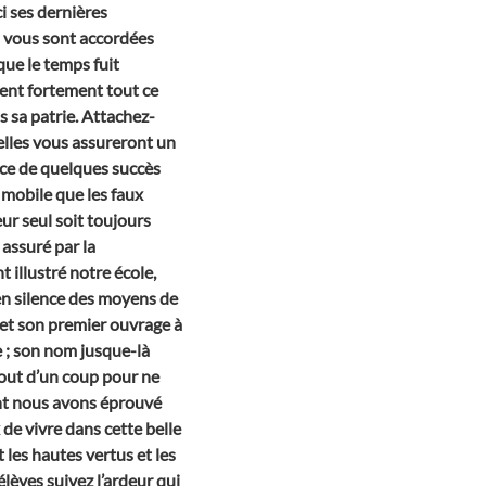
i ses dernières
i vous sont accordées
que le temps fuit
sent fortement tout ce
ns sa patrie. Attachez-
 elles vous assureront un
nce de quelques succès
 mobile que les faux
ur seul soit toujours
 assuré par la
 illustré notre école,
t en silence des moyens de
 et son premier ouvrage à
e ; son nom jusque-là
tout d’un coup pour ne
ont nous avons éprouvé
 de vivre dans cette belle
 les hautes vertus et les
élèves suivez l’ardeur qui