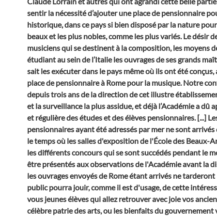
Claude Lorrain et autres qui ont agrandi cette belle partie 
sentir la nécessité d’ajouter une place de pensionnaire po
historique, dans ce pays si bien disposé par la nature pour o
beaux et les plus nobles, comme les plus variés. Le désir 
musiciens qui se destinent à la composition, les moyens d
étudiant au sein de l’Italie les ouvrages de ses grands maî
sait les exécuter dans le pays même où ils ont été conçus, 
place de pensionnaire à Rome pour la musique. Notre con
depuis trois ans de la direction de cet illustre établissemen
et la surveillance la plus assidue, et déjà l’Académie a dû 
et régulière des études et des élèves pensionnaires. [...] 
pensionnaires ayant été adressés par mer ne sont arrivés
le temps où les salles d'exposition de l'École des Beaux-A
les différents concours qui se sont succédés pendant le moi
être présentés aux observations de l'Académie avant la di
les ouvrages envoyés de Rome étant arrivés ne tarderont pa
public pourra jouir, comme il est d'usage, de cette intéress
vous jeunes élèves qui allez retrouver avec joie vos ancie
célèbre patrie des arts, ou les bienfaits du gouvernement