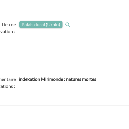
Lieu de
Palais ducal (Urbin)
vation :
entaire
indexation Mirimonde : natures mortes
ations :