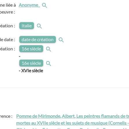
e liée à
Anonyme_
'oeuvre :
réation :
Italie
e date :
date de création
réation :
16e siècle
-
16e siècle
-
XVIe siècle
rence :
Pomme de Mirimonde, Albert, Les peintres flamands de tro
mortes au XVIIe siècle et les sujets de musique (Cornelis 