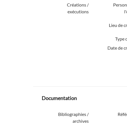
Créations /
Personn
exécutions
l
Lieu de c
Type d
Date de c
Documentation
Bibliographies /
Réfé
archives