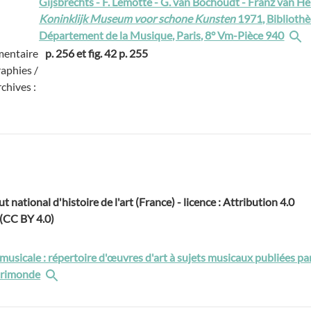
Gijsbrechts - F. Lemotte - G. van Bochoudt - Franz van He
Koninklijk Museum voor schone Kunsten
1971, Bibliothè
Département de la Musique, Paris, 8° Vm-Pièce 940
entaire
p. 256 et fig. 42 p. 255
raphies /
rchives :
ut national d'histoire de l'art (France) - licence : Attribution 4.0
 (CC BY 4.0)
musicale : répertoire d'œuvres d'art à sujets musicaux publiées pa
rimonde