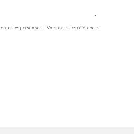
 toutes les personnes
|
Voir toutes les références
, 8° Vm-Pièce 940