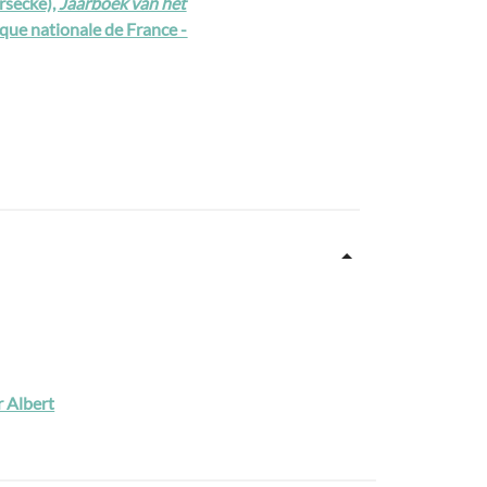
rsecke),
Jaarboek van het
que nationale de France -
r Albert