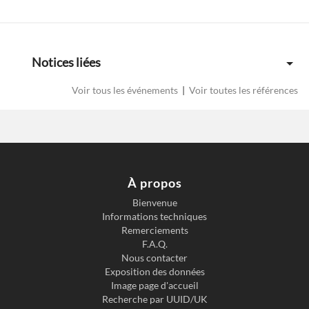
Notices liées
Voir tous les événements
|
Voir toutes les références
À propos
Bienvenue
Informations techniques
Previous slide
Next s
Remerciements
F.A.Q.
Nous contacter
Exposition des données
Image page d'accueil
Recherche par UUID/UK